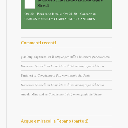
10 AGOSTO 2026 TEBANO Recupero Acque e
Miracoli
Ore 20 – Pizza sotto le stelle. Ore 21,30 – Concerto di
CARLOS FORERO Y CUMBIA PADER CANTORES
Commenti recenti
gian luigi fagnocchi
su
Il cinque per mille e la tessera per sostenerci
Domenico Sportelli
su
Completare il Pai, monografia del Senio
Pardolesi
su
Completare il Pai, monografia del Senio
Domenico Sportelli
su
Completare il Pai, monografia del Senio
Angelo Minguzzi
su
Completare il Pai, monografia del Senio
Acque e miracoli a Tebano (parte 1)