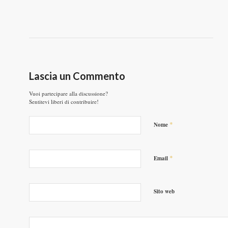
Lascia un Commento
Vuoi partecipare alla discussione?
Sentitevi liberi di contribuire!
*
Nome
*
Email
Sito web