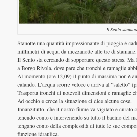
Il Senio staman
Stanotte una quantità impressionante di pioggia è ca
millimetri di acqua da mezzanotte alle tre di stamane.
Il Senio sta cercando di sopportare questo stress. Ma 
a Borgo Rivola, dove pare che tronchi e ramaglie abb
Al momento (ore 12,09) il punto di massima non è anc
calando. L’acqua scorre veloce e arriva al “saletto” 
Trasporta tronchi di notevoli dimensioni e ramaglie 
Ad occhio e croce la situazione ci dice alcune cose.
Innanzitutto, che il nostro fiume va vigilato e curato
tenendo conto e intervenendo su tutto il bacino del me
tengano conto della complessità di tutte le sue compon
funzione idraulica.