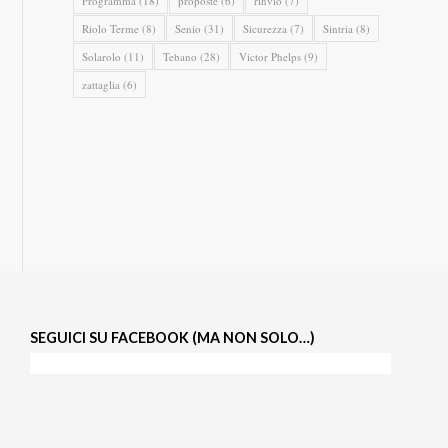
Programma
(18)
proposte
(6)
rinvio
(7)
Riolo Terme
(8)
Senio
(31)
Sicurezza
(7)
Sintria
(8)
Solarolo
(11)
Tebano
(28)
Victor Phelps
(9)
zattaglia
(6)
SEGUICI SU FACEBOOK (MA NON SOLO…)