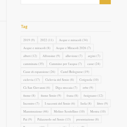
Tag
2019
(9)
2022
(11)
Acque e miracoli
(34)
Acque e miracoli
(8)
Acque e Miracoli 2026
(7)
alberi
(12)
Alfonsine
(9)
alluvione
(7)
argini
(7)
camminata
(35)
Cammino per l'acqua
(7)
casse
(24)
Casse di espansione
(26)
Castel Bolognese
(19)
ciclovia
(17)
Ciclovia del Senio
(8)
Cotignola
(10)
Cà San Giovanni
(6)
Diga steccaia
(7)
erbe
(9)
fiume
(8)
fiume Senio
(9)
frana
(8)
fusignano
(12)
Incontro
(7)
I racconti del Senio
(6)
Isola
(8)
libro
(9)
Manutenzione
(46)
Molino Scodellino
(10)
Mostra
(10)
Pai
(9)
Palazzuolo sul Senio
(13)
presentazione
(8)