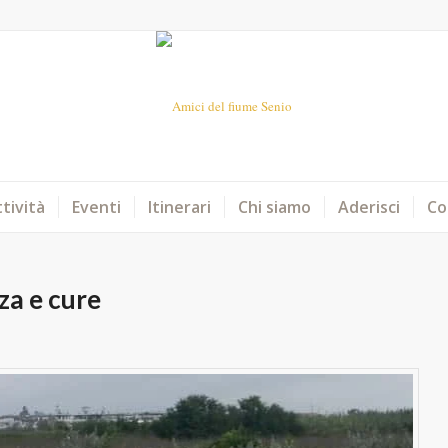
tività
Eventi
Itinerari
Chi siamo
Aderisci
Co
nza e cure