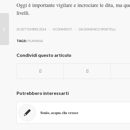
Oggi è importante vigilare e incrociare le dita, ma que
livelli.
Si può promuovere una economia di
/
/
20 SETTEMBRE 2014
0 COMMENTI
DA
DOMENICO SPORTELLI
fiume?
TAGS:
FIUMANA
Condividi questo articolo
Potrebbero interessarti
Senio, acqua che cresce