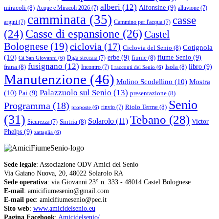
alberi
(12)
Alfonsine
(9)
miracoli
(8)
Acque e Miracoli 2026
(7)
alluvione
(7)
camminata
(35)
casse
argini
(7)
Cammino per l'acqua
(7)
(24)
Casse di espansione
(26)
Castel
Bolognese
(19)
ciclovia
(17)
Cotignola
Ciclovia del Senio
(8)
(10)
erbe
(9)
fiume Senio
(9)
fiume
(8)
Diga steccaia
(7)
Cà San Giovanni
(6)
fusignano
(12)
libro
(9)
frana
(8)
Isola
(8)
Incontro
(7)
I racconti del Senio
(6)
Manutenzione
(46)
Molino Scodellino
(10)
Mostra
Palazzuolo sul Senio
(13)
(10)
Pai
(9)
presentazione
(8)
Senio
Programma
(18)
Riolo Terme
(8)
rinvio
(7)
proposte
(6)
(31)
Tebano
(28)
Solarolo
(11)
Victor
Sintria
(8)
Sicurezza
(7)
Phelps
(9)
zattaglia
(6)
Sede legale
: Associazione ODV Amici del Senio
Via Gaiano Nuova, 20, 48022 Solarolo RA
Sede operativa
: via Giovanni 23° n. 333 - 48014 Castel Bolognese
E-mail
: amicifiumesenio@gmail.com
E-mail pec
: amicifiumesenio@pec.it
Sito web
:
www.amicidelsenio.eu
Pagina Facebook
:
Amicidelsenio/