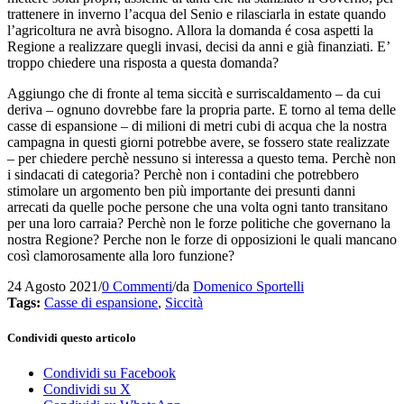
trattenere in inverno l’acqua del Senio e rilasciarla in estate quando
l’agricoltura ne avrà bisogno. Allora la domanda é cosa aspetti la
Regione a realizzare quegli invasi, decisi da anni e già finanziati. E’
troppo chiedere una risposta a questa domanda?
Aggiungo che di fronte al tema siccità e surriscaldamento – da cui
deriva – ognuno dovrebbe fare la propria parte. E torno al tema delle
casse di espansione – di milioni di metri cubi di acqua che la nostra
campagna in questi giorni potrebbe avere, se fossero state realizzate
– per chiedere perchè nessuno si interessa a questo tema. Perchè non
i sindacati di categoria? Perchè non i contadini che potrebbero
stimolare un argomento ben più importante dei presunti danni
arrecati da quelle poche persone che una volta ogni tanto transitano
per una loro carraia? Perchè non le forze politiche che governano la
nostra Regione? Perche non le forze di opposizioni le quali mancano
così clamorosamente alla loro funzione?
24 Agosto 2021
/
0 Commenti
/
da
Domenico Sportelli
Tags:
Casse di espansione
,
Siccità
Condividi questo articolo
Condividi su Facebook
Condividi su X