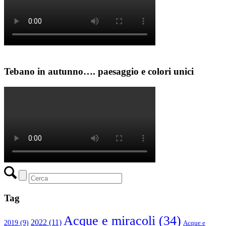
Tebano in autunno…. paesaggio e colori unici
Tag
Acque e miracoli
(34)
2022
(11)
2019
(9)
Acque e