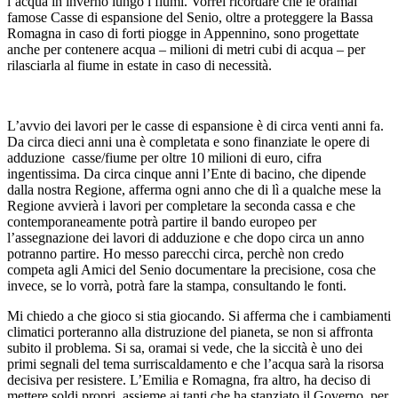
l’acqua in inverno lungo i fiumi. Vorrei ricordare che le oramai
famose Casse di espansione del Senio, oltre a proteggere la Bassa
Romagna in caso di forti piogge in Appennino, sono progettate
anche per contenere acqua – milioni di metri cubi di acqua – per
rilasciarla al fiume in estate in caso di necessità.
L’avvio dei lavori per le casse di espansione è di circa venti anni fa.
Da circa dieci anni una è completata e sono finanziate le opere di
adduzione casse/fiume per oltre 10 milioni di euro, cifra
ingentissima. Da circa cinque anni l’Ente di bacino, che dipende
dalla nostra Regione, afferma ogni anno che di lì a qualche mese la
Regione avvierà i lavori per completare la seconda cassa e che
contemporaneamente potrà partire il bando europeo per
l’assegnazione dei lavori di adduzione e che dopo circa un anno
potranno partire. Ho messo parecchi circa, perchè non credo
competa agli Amici del Senio documentare la precisione, cosa che
invece, se lo vorrà, potrà fare la stampa, consultando le fonti.
Mi chiedo a che gioco si stia giocando. Si afferma che i cambiamenti
climatici porteranno alla distruzione del pianeta, se non si affronta
subito il problema. Si sa, oramai si vede, che la siccità è uno dei
primi segnali del tema surriscaldamento e che l’acqua sarà la risorsa
decisiva per resistere. L’Emilia e Romagna, fra altro, ha deciso di
mettere soldi propri, assieme ai tanti che ha stanziato il Governo, per