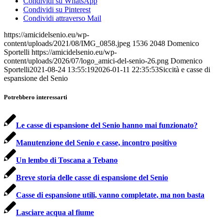
Condividi su WhatsApp
Condividi su Pinterest
Condividi attraverso Mail
https://amicidelsenio.eu/wp-
content/uploads/2021/08/IMG_0858.jpeg
1536
2048
Domenico
Sportelli
https://amicidelsenio.eu/wp-
content/uploads/2026/07/logo_amici-del-senio-26.png
Domenico
Sportelli
2021-08-24 13:55:19
2026-01-11 22:35:53
Siccità e casse di
espansione del Senio
Potrebbero interessarti
Le casse di espansione del Senio hanno mai funzionato?
Manutenzione del Senio e casse, incontro positivo
Un lembo di Toscana a Tebano
Breve storia delle casse di espansione del Senio
Casse di espansione utili, vanno completate, ma non basta
Lasciare acqua al fiume