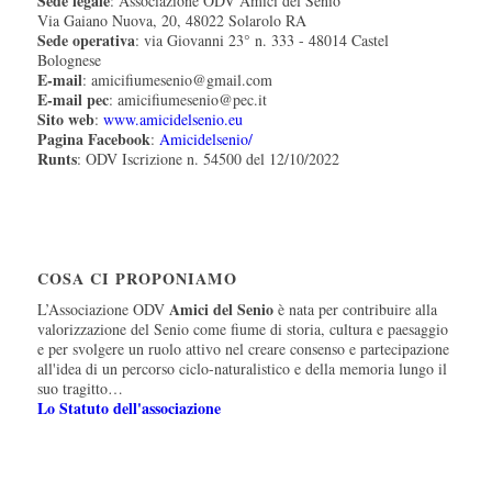
Sede legale
: Associazione ODV Amici del Senio
Via Gaiano Nuova, 20, 48022 Solarolo RA
Sede operativa
: via Giovanni 23° n. 333 - 48014 Castel
Bolognese
E-mail
: amicifiumesenio@gmail.com
E-mail pec
: amicifiumesenio@pec.it
Sito web
:
www.amicidelsenio.eu
Pagina Facebook
:
Amicidelsenio/
Runts
: ODV Iscrizione n. 54500 del 12/10/2022
COSA CI PROPONIAMO
Amici del Senio
L’Associazione ODV
è nata per contribuire alla
valorizzazione del Senio come fiume di storia, cultura e paesaggio
e per svolgere un ruolo attivo nel creare consenso e partecipazione
all'idea di un percorso ciclo-naturalistico e della memoria lungo il
suo tragitto…
Lo Statuto dell'associazione