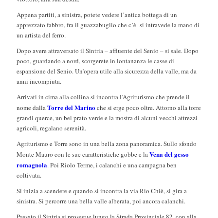
Appena partiti, a sinistra, potete vedere l’antica bottega di un
apprezzato fabbro, fra il guazzabuglio che c’è si intravede la mano di
un artista del ferro.
Dopo avere attraversato il Sintria – affluente del Senio – si sale. Dopo
poco, guardando a nord, scorgerete in lontananza le casse di
espansione del Senio. Un’opera utile alla sicurezza della valle, ma da
anni incompiuta.
Arrivati in cima alla collina si incontra l’Agriturismo che prende il
Torre del Marino
nome dalla
che si erge poco oltre. Attorno alla torre
grandi querce, un bel prato verde e la mostra di alcuni vecchi attrezzi
agricoli, regalano serenità.
Agriturismo e Torre sono in una bella zona panoramica. Sullo sfondo
Vena del gesso
Monte Mauro con le sue caratteristiche gobbe e la
romagnola
. Poi Riolo Terme, i calanchi e una campagna ben
coltivata.
Si inizia a scendere e quando si incontra la via Rio Chiè, si gira a
sinistra. Si percorre una bella valle alberata, poi ancora calanchi.
Passato il Sintria si prosegue lungo la Strada Provinciale 82, con alla