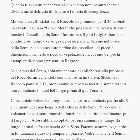
Quando ti avvicini per carraie al suo campo non incontri sbarre e
divieti, ma la richiesta di rispetto e l’offerta di accoglienza.
Ma veniamo all’iniziativa. Il Roccolo ha promosso per il 26 febbraio
un evento legato ai “Lom a Merz” che poggia su una ricerca di storia
locale: il Castello della Serra. Uno storico, il prof Luigi Solaroli, ci
condurrà sul luogo ove sorgeva e ce ne parlerà. Saremo nel bosco
della Serra, poco conosciuto perfino dai castellani, di piccole
dimensioni, ma bello e ricco di vegetazione fra cui uno dei pochi
esemplari di sequoia presenti in Regione.
Noi, Amici del Senio, abbiamo pensato di collaborare alla proposta
del Roccolo, arricchendola con una nostra iniziativa. Siccome il
Roccolo parte alle 11, proponiamo ai nostri associati e simpatizzanti
una camminata in quel bel luogo prima di quell’orario.
Come potete vedere dal programma, la nostra camminata partirà alle 9
e un quarto, dal parcheggio della chiesa della Serra. Pensavamo ai
vulcanetti che si sono rimessi in funzione, ma molto parzialmente, poi
il fango … . Allora abbiamo optato per una camminata tranquilla
lungo i crinali e fra i calanchi della Serra. Faremo scorrere lo sguardo
in lontananza e questo è sempre un piacere. Vedremo anche il Senio,
in questo periodo tornato fiume, ma dall’alto.