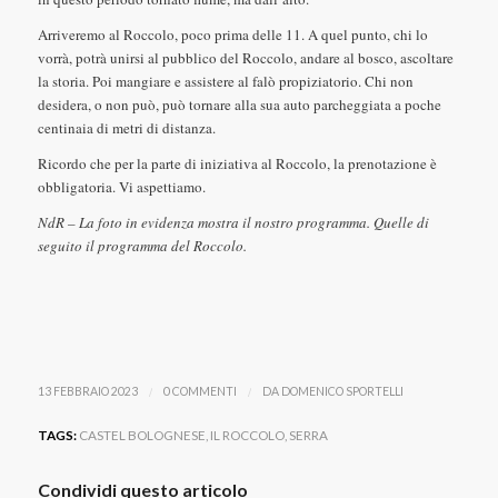
Arriveremo al Roccolo, poco prima delle 11. A quel punto, chi lo
vorrà, potrà unirsi al pubblico del Roccolo, andare al bosco, ascoltare
la storia. Poi mangiare e assistere al falò propiziatorio. Chi non
desidera, o non può, può tornare alla sua auto parcheggiata a poche
centinaia di metri di distanza.
Ricordo che per la parte di iniziativa al Roccolo, la prenotazione è
obbligatoria. Vi aspettiamo.
NdR – La foto in evidenza mostra il nostro programma. Quelle di
seguito il programma del Roccolo.
/
/
13 FEBBRAIO 2023
0 COMMENTI
DA
DOMENICO SPORTELLI
TAGS:
CASTEL BOLOGNESE
,
IL ROCCOLO
,
SERRA
Condividi questo articolo