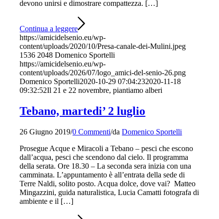
devono unirsi e dimostrare compattezza. […]
Continua a leggere
https://amicidelsenio.eu/wp-
content/uploads/2020/10/Presa-canale-dei-Mulini.jpeg
1536
2048
Domenico Sportelli
https://amicidelsenio.eu/wp-
content/uploads/2026/07/logo_amici-del-senio-26.png
Domenico Sportelli
2020-10-29 07:04:23
2020-11-18
09:32:52
Il 21 e 22 novembre, piantiamo alberi
Tebano, martedi’ 2 luglio
26 Giugno 2019
/
0 Commenti
/
da
Domenico Sportelli
Prosegue Acque e Miracoli a Tebano – pesci che escono
dall’acqua, pesci che scendono dal cielo. Il programma
della serata. Ore 18.30 – La seconda sera inizia con una
camminata. L’appuntamento è all’entrata della sede di
Terre Naldi, solito posto. Acqua dolce, dove vai? Matteo
Mingazzini, guida naturalistica, Lucia Camatti fotografa di
ambiente e il […]