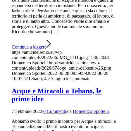
Una delle caratteristiche di Acque e miracoli è quella di
espandersi nel territorio circostante. Per conoscerlo, per
farlo parlare. Pensiamo che anche questo sia cultura. Il
territorio ci parla di ambiente, di paesaggio, di lavoro, di
storia e di tanto altro. Conoscerlo vuole dire amarlo e
proteggerlo. Quest’anno le camminate saranno tre.
Ricordo che saranno […]
Continua a leggere
https://amicidelsenio.eu/wp-
content/uploads/2022/06/IMG_1711.jpeg
1536
2048
Domenico Sportelli
https://amicidelsenio.eu/wp-
content/uploads/2026/07/logo_amici-del-senio-26.png
Domenico Sportelli
2022-06-28 09:59:59
2022-06-28
10:07:57
Tebano, 4 e 5 luglio le camminate
Acque e Miracoli a Tebano, le
prime idee
7 Febbraio 2022
/
0 Commenti
/
da
Domenico Sportelli
Abbiamo svolto il primo incontro per Acque e miracoli a
Tebano edizione 2022, il nostro evento principale.