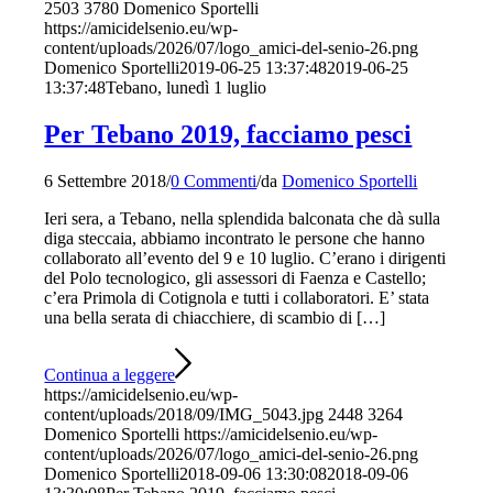
2503
3780
Domenico Sportelli
https://amicidelsenio.eu/wp-
content/uploads/2026/07/logo_amici-del-senio-26.png
Domenico Sportelli
2019-06-25 13:37:48
2019-06-25
13:37:48
Tebano, lunedì 1 luglio
Per Tebano 2019, facciamo pesci
6 Settembre 2018
/
0 Commenti
/
da
Domenico Sportelli
Ieri sera, a Tebano, nella splendida balconata che dà sulla
diga steccaia, abbiamo incontrato le persone che hanno
collaborato all’evento del 9 e 10 luglio. C’erano i dirigenti
del Polo tecnologico, gli assessori di Faenza e Castello;
c’era Primola di Cotignola e tutti i collaboratori. E’ stata
una bella serata di chiacchiere, di scambio di […]
Continua a leggere
https://amicidelsenio.eu/wp-
content/uploads/2018/09/IMG_5043.jpg
2448
3264
Domenico Sportelli
https://amicidelsenio.eu/wp-
content/uploads/2026/07/logo_amici-del-senio-26.png
Domenico Sportelli
2018-09-06 13:30:08
2018-09-06