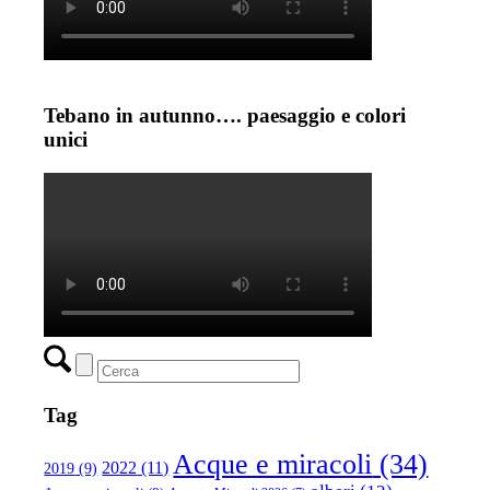
Tebano in autunno…. paesaggio e colori
unici
Tag
Acque e miracoli
(34)
2022
(11)
2019
(9)