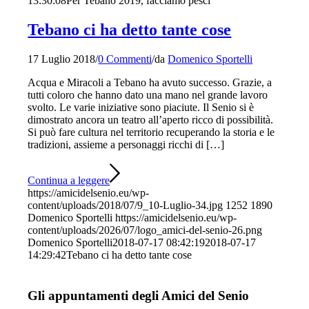
13:30:08
Per Tebano 2019, facciamo pesci
Tebano ci ha detto tante cose
17 Luglio 2018
/
0 Commenti
/
da
Domenico Sportelli
Acqua e Miracoli a Tebano ha avuto successo. Grazie, a
tutti coloro che hanno dato una mano nel grande lavoro
svolto. Le varie iniziative sono piaciute. Il Senio si è
dimostrato ancora un teatro all’aperto ricco di possibilità.
Si può fare cultura nel territorio recuperando la storia e le
tradizioni, assieme a personaggi ricchi di […]
Continua a leggere
https://amicidelsenio.eu/wp-
content/uploads/2018/07/9_10-Luglio-34.jpg
1252
1890
Domenico Sportelli
https://amicidelsenio.eu/wp-
content/uploads/2026/07/logo_amici-del-senio-26.png
Domenico Sportelli
2018-07-17 08:42:19
2018-07-17
14:29:42
Tebano ci ha detto tante cose
Gli appuntamenti degli Amici del Senio