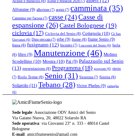
alberi
(12)
Acque e miracoli
(8)
Acque e Miracoli 2026
(7)
camminata
(35)
Alfonsine
(9)
alluvione
(7)
argini
(7)
casse
(24)
Casse di
Cammino per l'acqua
(7)
espansione
(26)
Castel Bolognese
(19)
ciclovia
(17)
Cotignola
(10)
Ciclovia del Senio
(8)
Cà San
erbe
(9)
fiume Senio
(9)
fiume
(8)
Diga steccaia
(7)
Giovanni
(6)
fusignano
(12)
frana
(8)
Isola
Incontro
(7)
I racconti del Senio
(6)
Manutenzione
(46)
libro
(9)
Molino
(8)
Palazzuolo sul Senio
Scodellino
(10)
Mostra
(10)
Pai
(9)
Programma
(18)
(13)
presentazione
(8)
rinvio
proposte
(6)
Senio
(31)
Riolo Terme
(8)
Sintria
(8)
(7)
Sicurezza
(7)
Tebano
(28)
Solarolo
(11)
Victor Phelps
(9)
zattaglia
(6)
Sede legale
: Associazione ODV Amici del Senio
Via Gaiano Nuova, 20, 48022 Solarolo RA
Sede operativa
: via Giovanni 23° n. 333 - 48014 Castel
Bolognese
E-mail
: amicifiumesenio@gmail.com