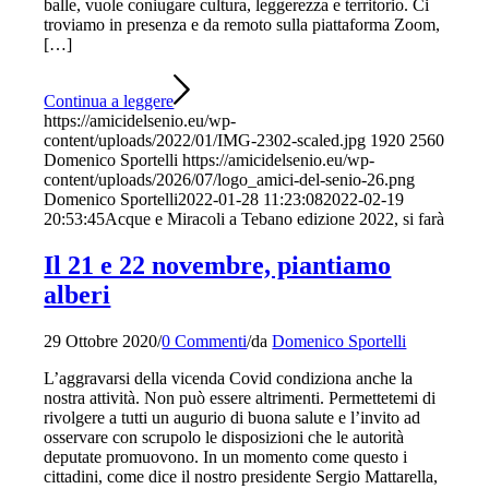
balle, vuole coniugare cultura, leggerezza e territorio. Ci
troviamo in presenza e da remoto sulla piattaforma Zoom,
[…]
Continua a leggere
https://amicidelsenio.eu/wp-
content/uploads/2022/01/IMG-2302-scaled.jpg
1920
2560
Domenico Sportelli
https://amicidelsenio.eu/wp-
content/uploads/2026/07/logo_amici-del-senio-26.png
Domenico Sportelli
2022-01-28 11:23:08
2022-02-19
20:53:45
Acque e Miracoli a Tebano edizione 2022, si farà
Il 21 e 22 novembre, piantiamo
alberi
29 Ottobre 2020
/
0 Commenti
/
da
Domenico Sportelli
L’aggravarsi della vicenda Covid condiziona anche la
nostra attività. Non può essere altrimenti. Permettetemi di
rivolgere a tutti un augurio di buona salute e l’invito ad
osservare con scrupolo le disposizioni che le autorità
deputate promuovono. In un momento come questo i
cittadini, come dice il nostro presidente Sergio Mattarella,