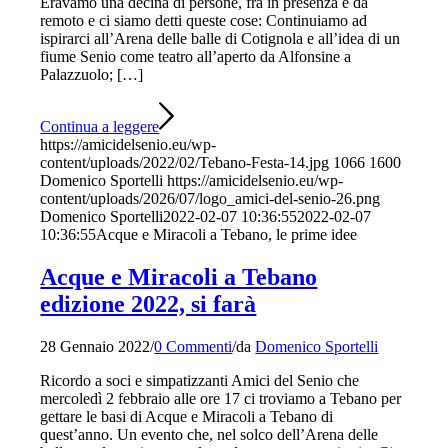
Eravamo una decina di persone, fra in presenza e da
remoto e ci siamo detti queste cose: Continuiamo ad
ispirarci all’Arena delle balle di Cotignola e all’idea di un
fiume Senio come teatro all’aperto da Alfonsine a
Palazzuolo; […]
Continua a leggere
https://amicidelsenio.eu/wp-
content/uploads/2022/02/Tebano-Festa-14.jpg
1066
1600
Domenico Sportelli
https://amicidelsenio.eu/wp-
content/uploads/2026/07/logo_amici-del-senio-26.png
Domenico Sportelli
2022-02-07 10:36:55
2022-02-07
10:36:55
Acque e Miracoli a Tebano, le prime idee
Acque e Miracoli a Tebano
edizione 2022, si farà
28 Gennaio 2022
/
0 Commenti
/
da
Domenico Sportelli
Ricordo a soci e simpatizzanti Amici del Senio che
mercoledì 2 febbraio alle ore 17 ci troviamo a Tebano per
gettare le basi di Acque e Miracoli a Tebano di
quest’anno. Un evento che, nel solco dell’Arena delle