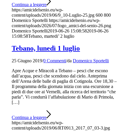
Continua a leggere
https://amicidelsenio.eu/wp-
content/uploads/2019/06/9_10-Luglio-25.jpg
600
800
Domenico Sportelli
https://amicidelsenio.eu/wp-
content/uploads/2026/07/logo_amici-del-senio-26.png
Domenico Sportelli
2019-06-26 15:08:58
2019-06-26
15:08:58
Tebano, martedi’ 2 luglio
Tebano, lunedì 1 luglio
25 Giugno 2019
/
0 Commenti
/
da
Domenico Sportelli
Apre Acque e Miracoli a Tebano – pesci che escono
dall’acqua, pesci che scendono dal cielo. Anteprima
dell’Arena delle balle di paglia di Cotignola. Ore 18,30 –
Il programma della giornata inizia con una escursione a
piedi di due ore ai Vernelli, alla ricerca del territorio “che
parla”. Vi condurrà l’affabulazione di Mario di Primola,
[…]
Continua a leggere
https://amicidelsenio.eu/wp-
content/uploads/2019/06/RT0913_2017_07_03-3.jpg