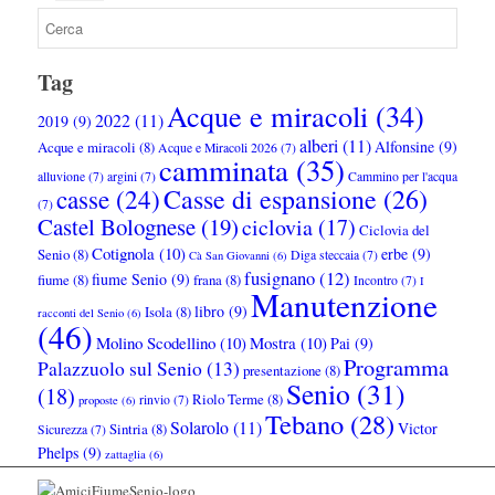
Tag
Acque e miracoli
(34)
2022
(11)
2019
(9)
alberi
(11)
Alfonsine
(9)
Acque e miracoli
(8)
Acque e Miracoli 2026
(7)
camminata
(35)
alluvione
(7)
argini
(7)
Cammino per l'acqua
Casse di espansione
(26)
casse
(24)
(7)
Castel Bolognese
(19)
ciclovia
(17)
Ciclovia del
Cotignola
(10)
erbe
(9)
Senio
(8)
Diga steccaia
(7)
Cà San Giovanni
(6)
fusignano
(12)
fiume Senio
(9)
fiume
(8)
frana
(8)
Incontro
(7)
I
Manutenzione
libro
(9)
Isola
(8)
racconti del Senio
(6)
(46)
Molino Scodellino
(10)
Mostra
(10)
Pai
(9)
Programma
Palazzuolo sul Senio
(13)
presentazione
(8)
Senio
(31)
(18)
Riolo Terme
(8)
rinvio
(7)
proposte
(6)
Tebano
(28)
Solarolo
(11)
Victor
Sintria
(8)
Sicurezza
(7)
Phelps
(9)
zattaglia
(6)