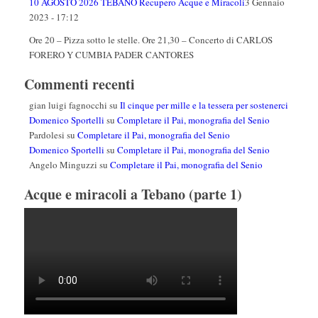
10 AGOSTO 2026 TEBANO Recupero Acque e Miracoli
3 Gennaio
2023 - 17:12
Ore 20 – Pizza sotto le stelle. Ore 21,30 – Concerto di CARLOS
FORERO Y CUMBIA PADER CANTORES
Commenti recenti
gian luigi fagnocchi
su
Il cinque per mille e la tessera per sostenerci
Domenico Sportelli
su
Completare il Pai, monografia del Senio
Pardolesi
su
Completare il Pai, monografia del Senio
Domenico Sportelli
su
Completare il Pai, monografia del Senio
Angelo Minguzzi
su
Completare il Pai, monografia del Senio
Acque e miracoli a Tebano (parte 1)