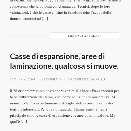
di espansione nel corso degli eventi del 13 e 14 marzo scorso. Siamo a
conoscenza che la volontà conclamata dai Tecnici, dopo le loro
valutazioni, è che le casse entrino in funzione (che l’acqua della
fiumana cominci ad […]
CONTINUA A LEGGERE
Casse di espansione, aree di
laminazione, qualcosa si muove.
/
/
24 OTTOBRE 2024
2 COMMENTI
DA
DOMENICO SPORTELLI
Il 28 ottobre prossimo dovrebbero venire alla luce i Piani speciali per
la ristrutturazione dei fiumi, visti come soluzioni di prospettiva. Al
momento la bozza preliminare è al vaglio della consultazione dei
territori interessati. Per quanto riguarda il fiume Senio, il tema
principale sono le casse di espansione e le aree di laminazione. Ma
qual’è […]