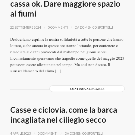
cassa ok. Dare maggiore spazio
ai fiumi
/
/
22 SETTEMBRE 2024
0 COMMENTI
DA
DOMENICO SPORTELLI
Desideriamo esprime la nostra solidarietà a tutte le persone che hanno
lottato, e che ancora in queste ore stanno lottando, per contenere e
rimediare ai danni provocati dal maltempo nei giorni scorsi.
Inconsciamente speravamo che tragedie come quelle del maggio 2023
potessero essere allontanate nel tempo. Ma così non è stato. Il
surriscaldamento del clima […]
CONTINUA A LEGGERE
Casse e ciclovia, come la barca
incagliata nel ciliegio secco
/
/
4 APRILE 2023
0 COMMENTI
DA
DOMENICO SPORTELLI