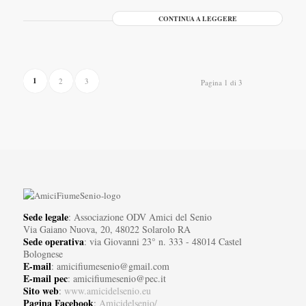
CONTINUA A LEGGERE
1
2
3
Pagina 1 di 3
Sede legale
: Associazione ODV Amici del Senio
Via Gaiano Nuova, 20, 48022 Solarolo RA
Sede operativa
: via Giovanni 23° n. 333 - 48014 Castel
Bolognese
E-mail
: amicifiumesenio@gmail.com
E-mail pec
: amicifiumesenio@pec.it
Sito web
:
www.amicidelsenio.eu
Pagina Facebook
:
Amicidelsenio/