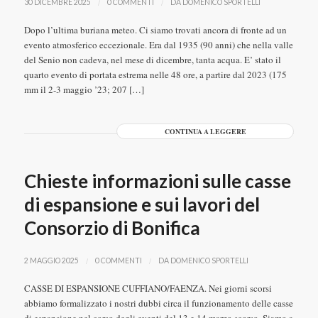
/
/
30 DICEMBRE 2025
0 COMMENTI
DA
DOMENICO SPORTELLI
Dopo l’ultima buriana meteo. Ci siamo trovati ancora di fronte ad un
evento atmosferico eccezionale. Era dal 1935 (90 anni) che nella valle
del Senio non cadeva, nel mese di dicembre, tanta acqua. E’ stato il
quarto evento di portata estrema nelle 48 ore, a partire dal 2023 (175
mm il 2-3 maggio ’23; 207 […]
CONTINUA A LEGGERE
Chieste informazioni sulle casse
di espansione e sui lavori del
Consorzio di Bonifica
/
/
2 MAGGIO 2025
0 COMMENTI
DA
DOMENICO SPORTELLI
CASSE DI ESPANSIONE CUFFIANO/FAENZA. Nei giorni scorsi
abbiamo formalizzato i nostri dubbi circa il funzionamento delle casse