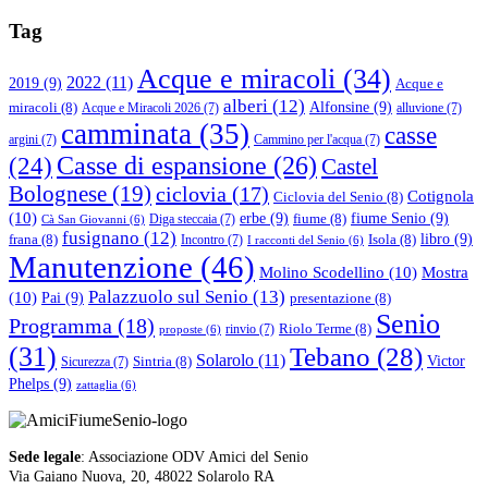
Tag
Acque e miracoli
(34)
2022
(11)
2019
(9)
Acque e
alberi
(12)
Alfonsine
(9)
miracoli
(8)
Acque e Miracoli 2026
(7)
alluvione
(7)
camminata
(35)
casse
argini
(7)
Cammino per l'acqua
(7)
(24)
Casse di espansione
(26)
Castel
Bolognese
(19)
ciclovia
(17)
Cotignola
Ciclovia del Senio
(8)
(10)
erbe
(9)
fiume Senio
(9)
fiume
(8)
Diga steccaia
(7)
Cà San Giovanni
(6)
fusignano
(12)
libro
(9)
frana
(8)
Isola
(8)
Incontro
(7)
I racconti del Senio
(6)
Manutenzione
(46)
Molino Scodellino
(10)
Mostra
Palazzuolo sul Senio
(13)
(10)
Pai
(9)
presentazione
(8)
Senio
Programma
(18)
Riolo Terme
(8)
rinvio
(7)
proposte
(6)
(31)
Tebano
(28)
Solarolo
(11)
Victor
Sintria
(8)
Sicurezza
(7)
Phelps
(9)
zattaglia
(6)
Sede legale
: Associazione ODV Amici del Senio
Via Gaiano Nuova, 20, 48022 Solarolo RA