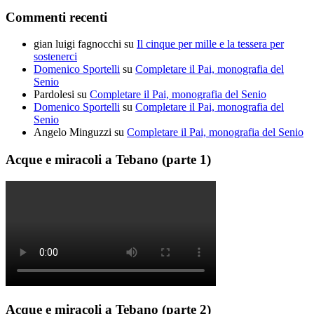
Commenti recenti
gian luigi fagnocchi
su
Il cinque per mille e la tessera per
sostenerci
Domenico Sportelli
su
Completare il Pai, monografia del
Senio
Pardolesi
su
Completare il Pai, monografia del Senio
Domenico Sportelli
su
Completare il Pai, monografia del
Senio
Angelo Minguzzi
su
Completare il Pai, monografia del Senio
Acque e miracoli a Tebano (parte 1)
Acque e miracoli a Tebano (parte 2)