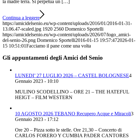
la madre terra. Si perpetua un […]
Continua a leggere
https://amicidelsenio.eu/wp-content/uploads/2016/01/2016-01-31-
13.06.47-scaled.jpg
1920
2560
Domenico Sportelli
https://amicidelsenio.eu/wp-content/uploads/2026/07/logo_amici-
del-senio-26.png
Domenico Sportelli
2016-01-15 19:57:47
2026-01-
15 10:51:01
Facciamo il pane come una volta
Gli appuntamenti degli Amici del Senio
LUNEDI’ 27 LUGLIO 2026 – CASTEL BOLOGNESE
4
Gennaio 2023 - 10:10
MULINO SCODELLINO – ORE 21 – THE HATEFUL
HEIGT – FILM WESTERN
10 AGOSTO 2026 TEBANO Recupero Acque e Miracoli
3
Gennaio 2023 - 17:12
Ore 20 – Pizza sotto le stelle. Ore 21,30 – Concerto di
CARLOS FORERO Y CUMBIA PADER CANTORES