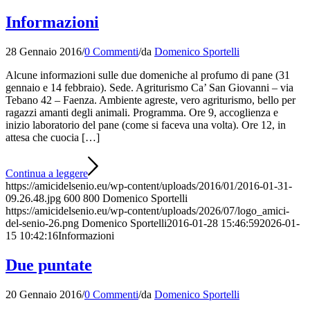
Informazioni
28 Gennaio 2016
/
0 Commenti
/
da
Domenico Sportelli
Alcune informazioni sulle due domeniche al profumo di pane (31
gennaio e 14 febbraio). Sede. Agriturismo Ca’ San Giovanni – via
Tebano 42 – Faenza. Ambiente agreste, vero agriturismo, bello per
ragazzi amanti degli animali. Programma. Ore 9, accoglienza e
inizio laboratorio del pane (come si faceva una volta). Ore 12, in
attesa che cuocia […]
Continua a leggere
https://amicidelsenio.eu/wp-content/uploads/2016/01/2016-01-31-
09.26.48.jpg
600
800
Domenico Sportelli
https://amicidelsenio.eu/wp-content/uploads/2026/07/logo_amici-
del-senio-26.png
Domenico Sportelli
2016-01-28 15:46:59
2026-01-
15 10:42:16
Informazioni
Due puntate
20 Gennaio 2016
/
0 Commenti
/
da
Domenico Sportelli