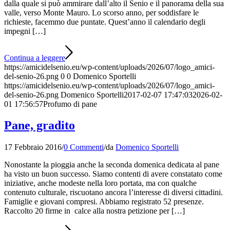
dalla quale si può ammirare dall’alto il Senio e il panorama della sua
valle, verso Monte Mauro. Lo scorso anno, per soddisfare le
richieste, facemmo due puntate. Quest’anno il calendario degli
impegni […]
Continua a leggere
https://amicidelsenio.eu/wp-content/uploads/2026/07/logo_amici-
del-senio-26.png
0
0
Domenico Sportelli
https://amicidelsenio.eu/wp-content/uploads/2026/07/logo_amici-
del-senio-26.png
Domenico Sportelli
2017-02-07 17:47:03
2026-02-
01 17:56:57
Profumo di pane
Pane, gradito
17 Febbraio 2016
/
0 Commenti
/
da
Domenico Sportelli
Nonostante la pioggia anche la seconda domenica dedicata al pane
ha visto un buon successo. Siamo contenti di avere constatato come
iniziative, anche modeste nella loro portata, ma con qualche
contenuto culturale, riscuotano ancora l’interesse di diversi cittadini.
Famiglie e giovani compresi. Abbiamo registrato 52 presenze.
Raccolto 20 firme in calce alla nostra petizione per […]