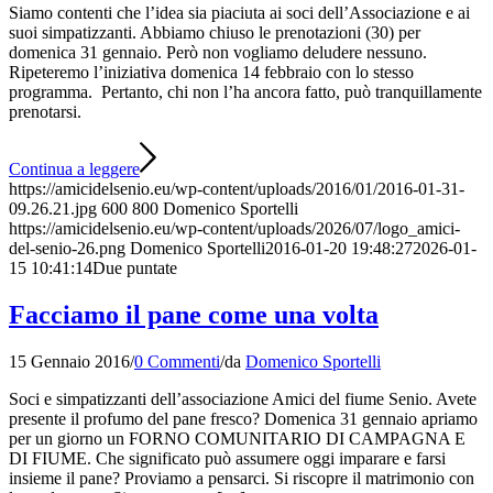
Siamo contenti che l’idea sia piaciuta ai soci dell’Associazione e ai
suoi simpatizzanti. Abbiamo chiuso le prenotazioni (30) per
domenica 31 gennaio. Però non vogliamo deludere nessuno.
Ripeteremo l’iniziativa domenica 14 febbraio con lo stesso
programma. Pertanto, chi non l’ha ancora fatto, può tranquillamente
prenotarsi.
Continua a leggere
https://amicidelsenio.eu/wp-content/uploads/2016/01/2016-01-31-
09.26.21.jpg
600
800
Domenico Sportelli
https://amicidelsenio.eu/wp-content/uploads/2026/07/logo_amici-
del-senio-26.png
Domenico Sportelli
2016-01-20 19:48:27
2026-01-
15 10:41:14
Due puntate
Facciamo il pane come una volta
15 Gennaio 2016
/
0 Commenti
/
da
Domenico Sportelli
Soci e simpatizzanti dell’associazione Amici del fiume Senio. Avete
presente il profumo del pane fresco? Domenica 31 gennaio apriamo
per un giorno un FORNO COMUNITARIO DI CAMPAGNA E
DI FIUME. Che significato può assumere oggi imparare e farsi
insieme il pane? Proviamo a pensarci. Si riscopre il matrimonio con