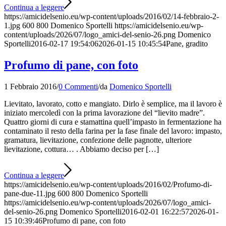
Continua a leggere
https://amicidelsenio.eu/wp-content/uploads/2016/02/14-febbraio-2-
1.jpg
600
800
Domenico Sportelli
https://amicidelsenio.eu/wp-
content/uploads/2026/07/logo_amici-del-senio-26.png
Domenico
Sportelli
2016-02-17 19:54:06
2026-01-15 10:45:54
Pane, gradito
Profumo di pane, con foto
1 Febbraio 2016
/
0 Commenti
/
da
Domenico Sportelli
Lievitato, lavorato, cotto e mangiato. Dirlo è semplice, ma il lavoro è
iniziato mercoledì con la prima lavorazione del “lievito madre”.
Quattro giorni di cura e stamattina quell’impasto in fermentazione ha
contaminato il resto della farina per la fase finale del lavoro: impasto,
gramatura, lievitazione, confezione delle pagnotte, ulteriore
lievitazione, cottura… . Abbiamo deciso per […]
Continua a leggere
https://amicidelsenio.eu/wp-content/uploads/2016/02/Profumo-di-
pane-due-11.jpg
600
800
Domenico Sportelli
https://amicidelsenio.eu/wp-content/uploads/2026/07/logo_amici-
del-senio-26.png
Domenico Sportelli
2016-02-01 16:22:57
2026-01-
15 10:39:46
Profumo di pane, con foto