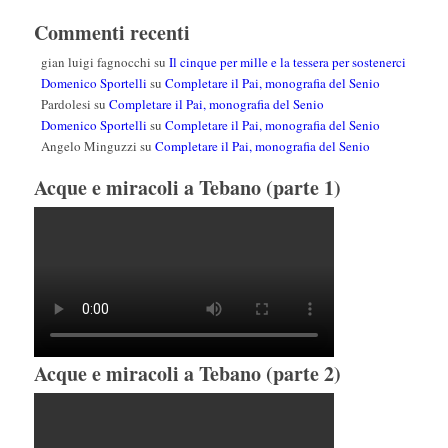
Commenti recenti
gian luigi fagnocchi
su
Il cinque per mille e la tessera per sostenerci
Domenico Sportelli
su
Completare il Pai, monografia del Senio
Pardolesi
su
Completare il Pai, monografia del Senio
Domenico Sportelli
su
Completare il Pai, monografia del Senio
Angelo Minguzzi
su
Completare il Pai, monografia del Senio
Acque e miracoli a Tebano (parte 1)
Acque e miracoli a Tebano (parte 2)