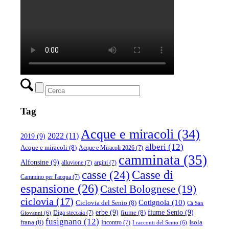
Tag
Acque e miracoli
(34)
2022
(11)
2019
(9)
alberi
(12)
Acque e miracoli
(8)
Acque e Miracoli 2026
(7)
camminata
(35)
Alfonsine
(9)
alluvione
(7)
argini
(7)
casse
(24)
Casse di
Cammino per l'acqua
(7)
espansione
(26)
Castel Bolognese
(19)
ciclovia
(17)
Cotignola
(10)
Ciclovia del Senio
(8)
Cà San
erbe
(9)
fiume Senio
(9)
fiume
(8)
Diga steccaia
(7)
Giovanni
(6)
fusignano
(12)
frana
(8)
Isola
Incontro
(7)
I racconti del Senio
(6)