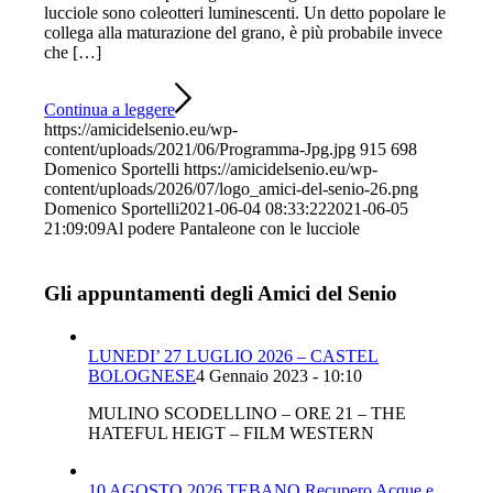
lucciole sono coleotteri luminescenti. Un detto popolare le
collega alla maturazione del grano, è più probabile invece
che […]
Continua a leggere
https://amicidelsenio.eu/wp-
content/uploads/2021/06/Programma-Jpg.jpg
915
698
Domenico Sportelli
https://amicidelsenio.eu/wp-
content/uploads/2026/07/logo_amici-del-senio-26.png
Domenico Sportelli
2021-06-04 08:33:22
2021-06-05
21:09:09
Al podere Pantaleone con le lucciole
Gli appuntamenti degli Amici del Senio
LUNEDI’ 27 LUGLIO 2026 – CASTEL
BOLOGNESE
4 Gennaio 2023 - 10:10
MULINO SCODELLINO – ORE 21 – THE
HATEFUL HEIGT – FILM WESTERN
10 AGOSTO 2026 TEBANO Recupero Acque e