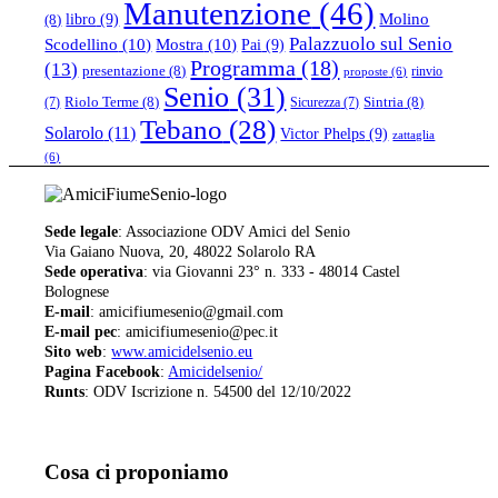
Manutenzione
(46)
libro
(9)
Molino
(8)
Palazzuolo sul Senio
Scodellino
(10)
Mostra
(10)
Pai
(9)
Programma
(18)
(13)
presentazione
(8)
rinvio
proposte
(6)
Senio
(31)
Riolo Terme
(8)
Sintria
(8)
(7)
Sicurezza
(7)
Tebano
(28)
Solarolo
(11)
Victor Phelps
(9)
zattaglia
(6)
Sede legale
: Associazione ODV Amici del Senio
Via Gaiano Nuova, 20, 48022 Solarolo RA
Sede operativa
: via Giovanni 23° n. 333 - 48014 Castel
Bolognese
E-mail
: amicifiumesenio@gmail.com
E-mail pec
: amicifiumesenio@pec.it
Sito web
:
www.amicidelsenio.eu
Pagina Facebook
:
Amicidelsenio/
Runts
: ODV Iscrizione n. 54500 del 12/10/2022
Cosa ci proponiamo