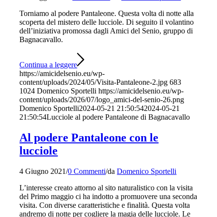
Torniamo al podere Pantaleone. Questa volta di notte alla
scoperta del mistero delle lucciole. Di seguito il volantino
dell’iniziativa promossa dagli Amici del Senio, gruppo di
Bagnacavallo.
Continua a leggere
https://amicidelsenio.eu/wp-
content/uploads/2024/05/Visita-Pantaleone-2.jpg
683
1024
Domenico Sportelli
https://amicidelsenio.eu/wp-
content/uploads/2026/07/logo_amici-del-senio-26.png
Domenico Sportelli
2024-05-21 21:50:54
2024-05-21
21:50:54
Lucciole al podere Pantaleone di Bagnacavallo
Al podere Pantaleone con le
lucciole
4 Giugno 2021
/
0 Commenti
/
da
Domenico Sportelli
L’interesse creato attorno al sito naturalistico con la visita
del Primo maggio ci ha indotto a promuovere una seconda
visita. Con diverse caratteristiche e finalità. Questa volta
andremo di notte per cogliere la magia delle lucciole. Le