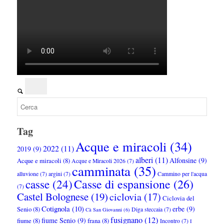
Tag
Acque e miracoli
(34)
2022
(11)
2019
(9)
alberi
(11)
Alfonsine
(9)
Acque e miracoli
(8)
Acque e Miracoli 2026
(7)
camminata
(35)
alluvione
(7)
argini
(7)
Cammino per l'acqua
Casse di espansione
(26)
casse
(24)
(7)
Castel Bolognese
(19)
ciclovia
(17)
Ciclovia del
Cotignola
(10)
erbe
(9)
Senio
(8)
Diga steccaia
(7)
Cà San Giovanni
(6)
fusignano
(12)
fiume Senio
(9)
fiume
(8)
frana
(8)
Incontro
(7)
I