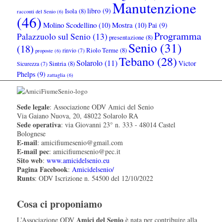
Manutenzione
libro
(9)
Isola
(8)
racconti del Senio
(6)
(46)
Molino Scodellino
(10)
Mostra
(10)
Pai
(9)
Programma
Palazzuolo sul Senio
(13)
presentazione
(8)
Senio
(31)
(18)
Riolo Terme
(8)
rinvio
(7)
proposte
(6)
Tebano
(28)
Solarolo
(11)
Victor
Sintria
(8)
Sicurezza
(7)
Phelps
(9)
zattaglia
(6)
Sede legale
: Associazione ODV Amici del Senio
Via Gaiano Nuova, 20, 48022 Solarolo RA
Sede operativa
: via Giovanni 23° n. 333 - 48014 Castel
Bolognese
E-mail
: amicifiumesenio@gmail.com
E-mail pec
: amicifiumesenio@pec.it
Sito web
:
www.amicidelsenio.eu
Pagina Facebook
:
Amicidelsenio/
Runts
: ODV Iscrizione n. 54500 del 12/10/2022
Cosa ci proponiamo
Amici del Senio
L’Associazione ODV
è nata per contribuire alla