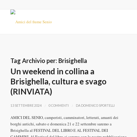
Tag Archivio per:
Brisighella
Un weekend in collina a
Brisighella, cultura e svago
(RINVIATA)
/
/
13 SETTEMBRE 2024
0 COMMENTI
DA
DOMENICO SPORTELLI
AMICI DEL SENIO, camperisti, camminatori, letterati, amanti dei
borghi antichi, sabato e domenica 21 e 22 settembre saremo a
Brisighella al FESTIVAL DEL LIBRO E AL FESTIVAL DEI
CAMMINI. Al Festival del libro ci saremo con la nostra pubblicazione