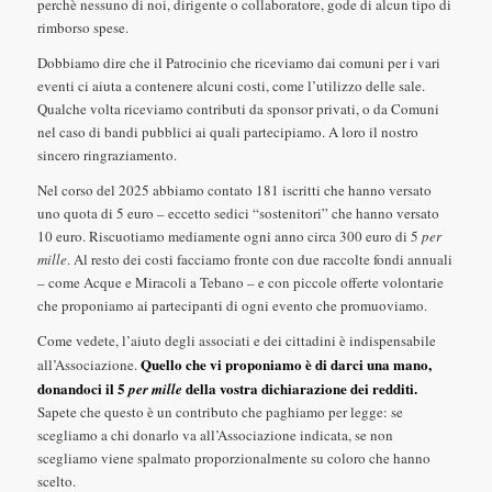
perchè nessuno di noi, dirigente o collaboratore, gode di alcun tipo di
rimborso spese.
Dobbiamo dire che il Patrocinio che riceviamo dai comuni per i vari
eventi ci aiuta a contenere alcuni costi, come l’utilizzo delle sale.
Qualche volta riceviamo contributi da sponsor privati, o da Comuni
nel caso di bandi pubblici ai quali partecipiamo. A loro il nostro
sincero ringraziamento.
Nel corso del 2025 abbiamo contato 181 iscritti che hanno versato
uno quota di 5 euro – eccetto sedici “sostenitori” che hanno versato
10 euro. Riscuotiamo mediamente ogni anno circa 300 euro di 5
per
mille
. Al resto dei costi facciamo fronte con due raccolte fondi annuali
– come Acque e Miracoli a Tebano – e con piccole offerte volontarie
che proponiamo ai partecipanti di ogni evento che promuoviamo.
Come vedete, l’aiuto degli associati e dei cittadini è indispensabile
Quello che vi proponiamo è di darci una mano,
all’Associazione.
donandoci il 5
della vostra dichiarazione dei redditi.
per mille
Sapete che questo è un contributo che paghiamo per legge: se
scegliamo a chi donarlo va all’Associazione indicata, se non
scegliamo viene spalmato proporzionalmente su coloro che hanno
scelto.