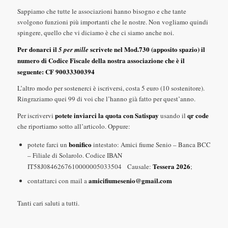
Sappiamo che tutte le associazioni hanno bisogno e che tante
svolgono funzioni più importanti che le nostre. Non vogliamo quindi
spingere, quello che vi diciamo è che ci siamo anche noi.
Per donarci il
scrivete nel Mod.730 (apposito spazio) il
5 per mille
numero di Codice Fiscale della nostra associazione che è il
seguente: CF 90033300394
L’altro modo per sostenerci è iscriversi, costa 5 euro (10 sostenitore).
Ringraziamo quei 99 di voi che l’hanno già fatto per quest’anno.
potete inviarci la quota con Satispay
qr code
Per iscrivervi
usando il
che riportiamo sotto all’articolo. Oppure:
bonifico
potete farci un
intestato: Amici fiume Senio – Banca BCC
– Filiale di Solarolo. Codice IBAN
Tessera 2026
IT58J0846267610000005033504 Causale:
;
amicifiumesenio@gmail.com
contattarci con mail a
Tanti cari saluti a tutti.