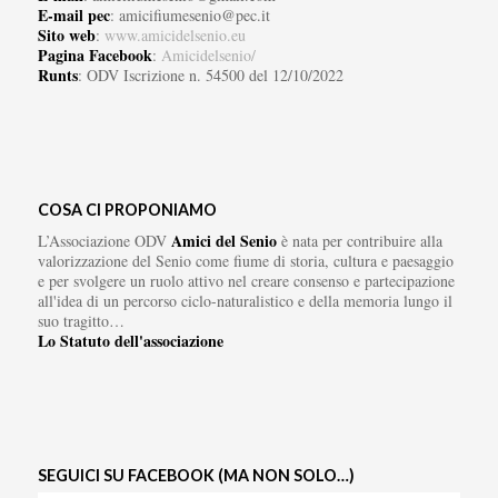
E-mail pec
: amicifiumesenio@pec.it
Sito web
:
www.amicidelsenio.eu
Pagina Facebook
:
Amicidelsenio/
Runts
: ODV Iscrizione n. 54500 del 12/10/2022
COSA CI PROPONIAMO
Amici del Senio
L’Associazione ODV
è nata per contribuire alla
valorizzazione del Senio come fiume di storia, cultura e paesaggio
e per svolgere un ruolo attivo nel creare consenso e partecipazione
all'idea di un percorso ciclo-naturalistico e della memoria lungo il
suo tragitto…
Lo Statuto dell'associazione
SEGUICI SU FACEBOOK (MA NON SOLO…)