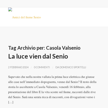
Tag Archivio per:
Casola Valsenio
La luce vien dal Senio
/
/
2 FEBBRAIO 2024
0 COMMENTI
DA
DOMENICO SPORTELLI
Sapevate che nella nostra vallata la prima luce elettrica che giunse
alle case nell’immediato dopoguerra, venne dal Senio? Il resto della
storia lo ascolterete a Casola Valsenio, venerdì 16 febbraio, alla
presentazione del libro E la vita scorre sul fiume, racconti dalle rive
del Senio. Sarà una serata ricca di racconti, con divagazioni verso i
[…]