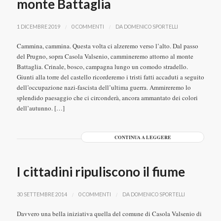
monte Battaglia
/
/
1 DICEMBRE 2019
0 COMMENTI
DA
DOMENICO SPORTELLI
Cammina, cammina. Questa volta ci alzeremo verso l’alto. Dal passo
del Prugno, sopra Casola Valsenio, cammineremo attorno al monte
Battaglia. Crinale, bosco, campagna lungo un comodo stradello.
Giunti alla torre del castello ricorderemo i tristi fatti accaduti a seguito
dell’occupazione nazi-fascista dell’ultima guerra. Ammireremo lo
splendido paesaggio che ci circonderà, ancora ammantato dei colori
dell’autunno. […]
CONTINUA A LEGGERE
I cittadini ripuliscono il fiume
/
/
30 SETTEMBRE 2014
0 COMMENTI
DA
DOMENICO SPORTELLI
Davvero una bella iniziativa quella del comune di Casola Valsenio di