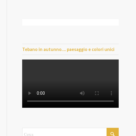
Tebano in autunno…. paesaggio e colori unici