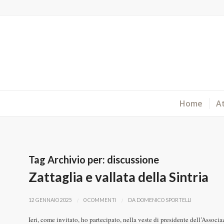
Home
At
Tag Archivio per:
discussione
Zattaglia e vallata della Sintria
/
/
12 GENNAIO 2025
0 COMMENTI
DA
DOMENICO SPORTELLI
Ieri, come invitato, ho partecipato, nella veste di presidente dell’Associ