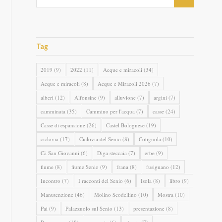
Tag
2019
(9)
2022
(11)
Acque e miracoli
(34)
Acque e miracoli
(8)
Acque e Miracoli 2026
(7)
alberi
(12)
Alfonsine
(9)
alluvione
(7)
argini
(7)
camminata
(35)
Cammino per l'acqua
(7)
casse
(24)
Casse di espansione
(26)
Castel Bolognese
(19)
ciclovia
(17)
Ciclovia del Senio
(8)
Cotignola
(10)
Cà San Giovanni
(6)
Diga steccaia
(7)
erbe
(9)
fiume
(8)
fiume Senio
(9)
frana
(8)
fusignano
(12)
Incontro
(7)
I racconti del Senio
(6)
Isola
(8)
libro
(9)
Manutenzione
(46)
Molino Scodellino
(10)
Mostra
(10)
Pai
(9)
Palazzuolo sul Senio
(13)
presentazione
(8)