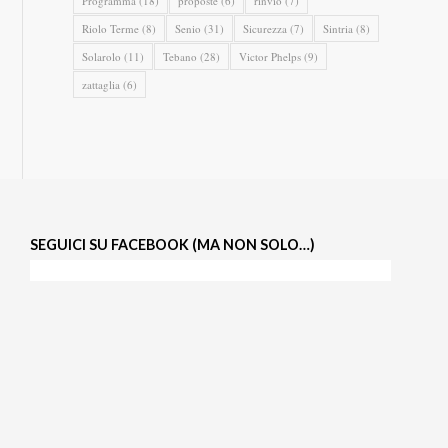
Programma
(18)
proposte
(6)
rinvio
(7)
Riolo Terme
(8)
Senio
(31)
Sicurezza
(7)
Sintria
(8)
Solarolo
(11)
Tebano
(28)
Victor Phelps
(9)
zattaglia
(6)
SEGUICI SU FACEBOOK (MA NON SOLO…)