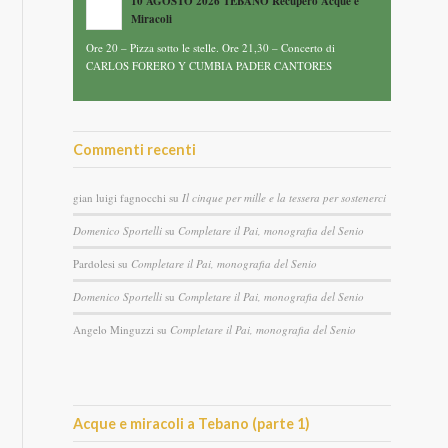
10 AGOSTO 2026 TEBANO Recupero Acque e
Miracoli
Ore 20 – Pizza sotto le stelle. Ore 21,30 – Concerto di
CARLOS FORERO Y CUMBIA PADER CANTORES
Commenti recenti
gian luigi fagnocchi
su
Il cinque per mille e la tessera per sostenerci
Domenico Sportelli
su
Completare il Pai, monografia del Senio
Pardolesi
su
Completare il Pai, monografia del Senio
Domenico Sportelli
su
Completare il Pai, monografia del Senio
Angelo Minguzzi
su
Completare il Pai, monografia del Senio
Acque e miracoli a Tebano (parte 1)