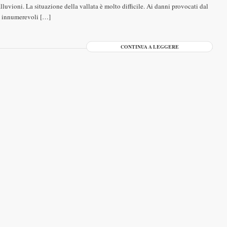
lluvioni. La situazione della vallata è molto difficile. Ai danni provocati dal
le innumerevoli […]
CONTINUA A LEGGERE