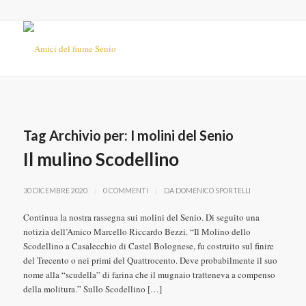
Tag Archivio per:
I molini del Senio
Il mulino Scodellino
/
/
30 DICEMBRE 2020
0 COMMENTI
DA
DOMENICO SPORTELLI
Continua la nostra rassegna sui molini del Senio. Di seguito una
notizia dell’Amico Marcello Riccardo Bezzi. “Il Molino dello
Scodellino a Casalecchio di Castel Bolognese, fu costruito sul finire
del Trecento o nei primi del Quattrocento. Deve probabilmente il suo
nome alla “scudella” di farina che il mugnaio tratteneva a compenso
della molitura.” Sullo Scodellino […]