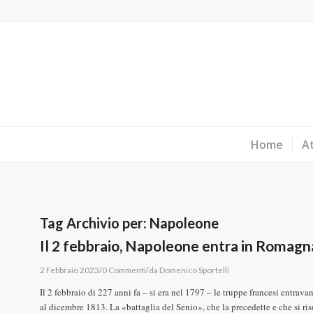
Home
At
Tag Archivio per:
Napoleone
Il 2 febbraio, Napoleone entra in Romagna
/
/
2 Febbraio 2023
0 Commenti
da
Domenico Sportelli
Il 2 febbraio di 227 anni fa – si era nel 1797 – le truppe francesi entrav
al dicembre 1813. La «battaglia del Senio», che la precedette e che si r