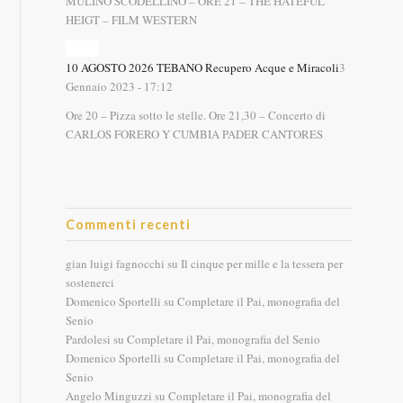
MULINO SCODELLINO – ORE 21 – THE HATEFUL
HEIGT – FILM WESTERN
10 AGOSTO 2026 TEBANO Recupero Acque e Miracoli
3
Gennaio 2023 - 17:12
Ore 20 – Pizza sotto le stelle. Ore 21,30 – Concerto di
CARLOS FORERO Y CUMBIA PADER CANTORES
Commenti recenti
gian luigi fagnocchi
su
Il cinque per mille e la tessera per
sostenerci
Domenico Sportelli
su
Completare il Pai, monografia del
Senio
Pardolesi
su
Completare il Pai, monografia del Senio
Domenico Sportelli
su
Completare il Pai, monografia del
Senio
Angelo Minguzzi
su
Completare il Pai, monografia del