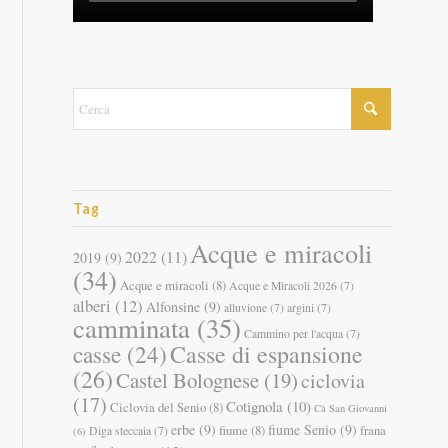
Tag
Acque e miracoli
2022
(11)
2019
(9)
(34)
Acque e miracoli
(8)
Acque e Miracoli 2026
(7)
alberi
(12)
Alfonsine
(9)
alluvione
(7)
argini
(7)
camminata
(35)
Cammino per l'acqua
(7)
Casse di espansione
casse
(24)
(26)
Castel Bolognese
(19)
ciclovia
(17)
Cotignola
(10)
Ciclovia del Senio
(8)
Cà San Giovanni
erbe
(9)
fiume Senio
(9)
fiume
(8)
frana
Diga steccaia
(7)
(6)