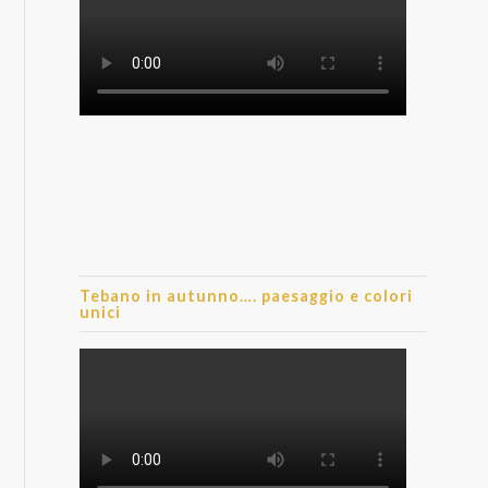
Tebano in autunno…. paesaggio e colori
unici