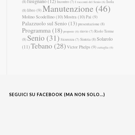
fusignano
(12)
(8)
Isola
Incontro
(7)
I racconti del Senio
(6)
Manutenzione
(46)
libro
(9)
(8)
Molino Scodellino
(10)
Mostra
(10)
Pai
(9)
Palazzuolo sul Senio
(13)
presentazione
(8)
Programma
(18)
Riolo Terme
rinvio
(7)
proposte
(6)
Senio
(31)
Solarolo
(8)
Sintria
(8)
Sicurezza
(7)
Tebano
(28)
(11)
Victor Phelps
(9)
zattaglia
(6)
SEGUICI SU FACEBOOK (MA NON SOLO…)