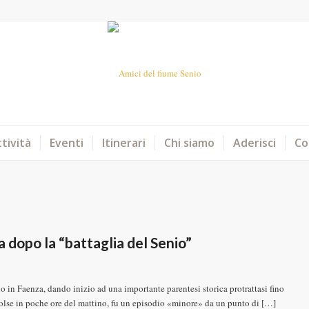
tività
Eventi
Itinerari
Chi siamo
Aderisci
Co
 dopo la “battaglia del Senio”
ano in Faenza, dando inizio ad una importante parentesi storica protrattasi fino
isolse in poche ore del mattino, fu un episodio «minore» da un punto di […]