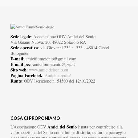
Sede legale
: Associazione ODV Amici del Senio
Via Gaiano Nuova, 20, 48022 Solarolo RA
Sede operativa
: via Giovanni 23° n. 333 - 48014 Castel
Bolognese
E-mail
: amicifiumesenio@gmail.com
E-mail pec
: amicifiumesenio@pec.it
Sito web
:
www.amicidelsenio.eu
Pagina Facebook
:
Amicidelsenio/
Runts
: ODV Iscrizione n. 54500 del 12/10/2022
COSA CI PROPONIAMO
Amici del Senio
L’Associazione ODV
è nata per contribuire alla
valorizzazione del Senio come fiume di storia, cultura e paesaggio
e per svolgere un ruolo attivo nel creare consenso e partecipazione