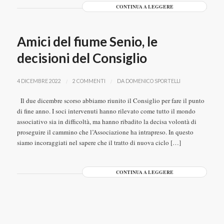
CONTINUA A LEGGERE
Amici del fiume Senio, le
decisioni del Consiglio
/
/
4 DICEMBRE 2022
2 COMMENTI
DA
DOMENICO SPORTELLI
Il due dicembre scorso abbiamo riunito il Consiglio per fare il punto
di fine anno. I soci intervenuti hanno rilevato come tutto il mondo
associativo sia in difficoltà, ma hanno ribadito la decisa volontà di
proseguire il cammino che l’Associazione ha intrapreso. In questo
siamo incoraggiati nel sapere che il tratto di nuova ciclo […]
CONTINUA A LEGGERE