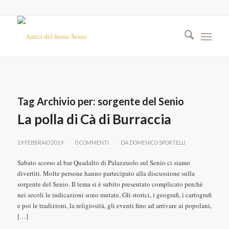
Tag Archivio per:
sorgente del Senio
La polla di Cà di Burraccia
/
/
19 FEBBRAIO 2019
0 COMMENTI
DA
DOMENICO SPORTELLI
Sabato scorso al bar Quadalto di Palazzuolo sul Senio ci siamo
divertiti. Molte persone hanno partecipato alla discussione sulla
sorgente del Senio. Il tema si è subito presentato complicato perchè
nei secoli le indicazioni sono mutate. Gli storici, i geografi, i cartografi
e poi le tradizioni, la religiosità, gli eventi fino ad arrivare ai popolani,
[…]