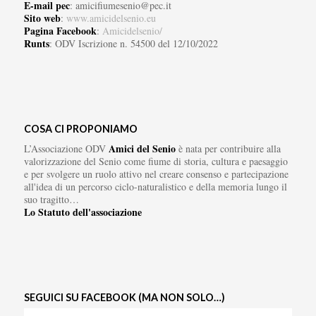
E-mail pec
: amicifiumesenio@pec.it
Sito web
:
www.amicidelsenio.eu
Pagina Facebook
:
Amicidelsenio/
Runts
: ODV Iscrizione n. 54500 del 12/10/2022
COSA CI PROPONIAMO
Amici del Senio
L’Associazione ODV
è nata per contribuire alla
valorizzazione del Senio come fiume di storia, cultura e paesaggio
e per svolgere un ruolo attivo nel creare consenso e partecipazione
all'idea di un percorso ciclo-naturalistico e della memoria lungo il
suo tragitto…
Lo Statuto dell'associazione
SEGUICI SU FACEBOOK (MA NON SOLO…)