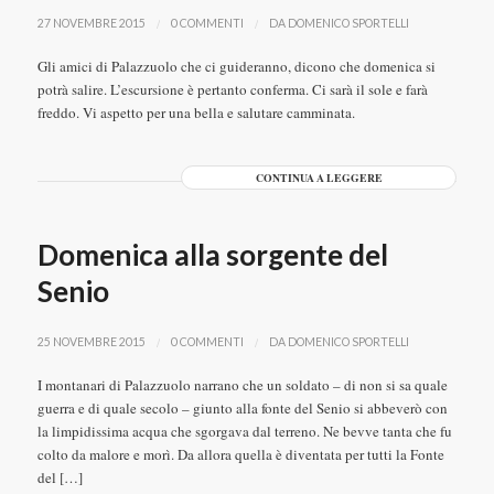
/
/
27 NOVEMBRE 2015
0 COMMENTI
DA
DOMENICO SPORTELLI
Gli amici di Palazzuolo che ci guideranno, dicono che domenica si
potrà salire. L’escursione è pertanto conferma. Ci sarà il sole e farà
freddo. Vi aspetto per una bella e salutare camminata.
CONTINUA A LEGGERE
Domenica alla sorgente del
Senio
/
/
25 NOVEMBRE 2015
0 COMMENTI
DA
DOMENICO SPORTELLI
I montanari di Palazzuolo narrano che un soldato – di non si sa quale
guerra e di quale secolo – giunto alla fonte del Senio si abbeverò con
la limpidissima acqua che sgorgava dal terreno. Ne bevve tanta che fu
colto da malore e morì. Da allora quella è diventata per tutti la Fonte
del […]