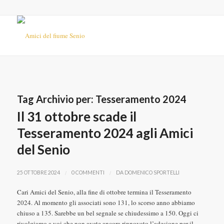
Tag Archivio per:
Tesseramento 2024
Il 31 ottobre scade il
Tesseramento 2024 agli Amici
del Senio
/
/
25 OTTOBRE 2024
0 COMMENTI
DA
DOMENICO SPORTELLI
Cari Amici del Senio, alla fine di ottobre termina il Tesseramento
2024. Al momento gli associati sono 131, lo scorso anno abbiamo
chiuso a 135. Sarebbe un bel segnale se chiudessimo a 150. Oggi ci
rivolgiamo a voi che non avete ancora rinnovato l’adesione per il