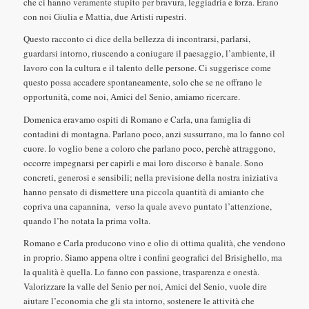
che ci hanno veramente stupito per bravura, leggiadria e forza. Erano
con noi Giulia e Mattia, due Artisti rupestri.
Questo racconto ci dice della bellezza di incontrarsi, parlarsi,
guardarsi intorno, riuscendo a coniugare il paesaggio, l’ambiente, il
lavoro con la cultura e il talento delle persone. Ci suggerisce come
questo possa accadere spontaneamente, solo che se ne offrano le
opportunità, come noi, Amici del Senio, amiamo ricercare.
Domenica eravamo ospiti di Romano e Carla, una famiglia di
contadini di montagna. Parlano poco, anzi sussurrano, ma lo fanno col
cuore. Io voglio bene a coloro che parlano poco, perchè attraggono,
occorre impegnarsi per capirli e mai loro discorso è banale. Sono
concreti, generosi e sensibili; nella previsione della nostra iniziativa
hanno pensato di dismettere una piccola quantità di amianto che
copriva una capannina, verso la quale avevo puntato l’attenzione,
quando l’ho notata la prima volta.
Romano e Carla producono vino e olio di ottima qualità, che vendono
in proprio. Siamo appena oltre i confini geografici del Brisighello, ma
la qualità è quella. Lo fanno con passione, trasparenza e onestà.
Valorizzare la valle del Senio per noi, Amici del Senio, vuole dire
aiutare l’economia che gli sta intorno, sostenere le attività che