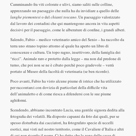
Camminando fra viti colorate e ulivi, siamo saliti sulle colline,
apprezzando un paesaggio che nulla ha da invidiare a quello delle
langhe piemontesi
o del
chianti toscano
. Un paesaggio valorizzato
dal lavoro dei contadini che qui mantengono ancora in vita aspetti
decisivi per il paesaggio, come le alberature di confine, i grandi alberi.
Salendo, Fabio – medico veterinario amico del Senio – ha raccolto da
terra uno strano topino attorno al quale ha aperto un libro di
conoscenze e cultura. Un topo ragno, insettivoro, della famiglia dei
“ricci”. Animale raro e protetto dalla legge – ma non dal predone di
turno, che poi non se ne è cibato perchè poco gradevole – verrà
portato al Museo della facoltà di veterinaria (se ben ricordo).
Poco avanti, Fabio ha visto alcune piume di istrice che ha utilizzato
per raccontarci con dovizia di particolari della difficile vita
dell’animaletto e di come riesca a difendersi con le sue piume
aghiformi.
Scendendo, abbiamo incontrato Lucia, una gentile signora dedita alla
fotografia dei volatili. Ha disposto capanni da foto dai quali, pur se
spesso disturbata dai cacciatori, ha fotografato specie di uccelli
esotici, mai visti nel nostro territorio, come il Cavaliere d’Italia e altri
di cui non ricordo il nome. Ci ha detto che la zona delle casse di