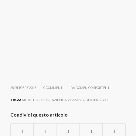
/
/
28 OTTOBRE 2018
0 COMMENTI
DA
DOMENICO SPORTELLI
TAGS:
ARTISTI RUPESTRI
,
AZIENDA VEZZANO
,
OLIO NUOVO
Condividi questo articolo