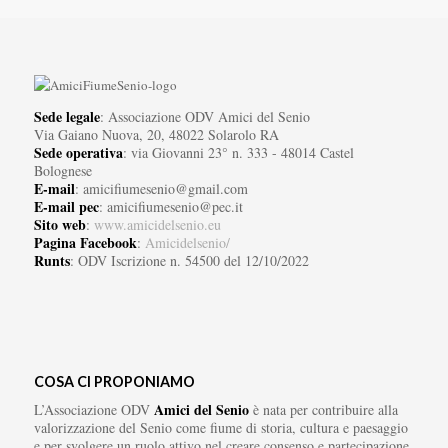
Sede legale
: Associazione ODV Amici del Senio
Via Gaiano Nuova, 20, 48022 Solarolo RA
Sede operativa
: via Giovanni 23° n. 333 - 48014 Castel
Bolognese
E-mail
: amicifiumesenio@gmail.com
E-mail pec
: amicifiumesenio@pec.it
Sito web
:
www.amicidelsenio.eu
Pagina Facebook
:
Amicidelsenio/
Runts
: ODV Iscrizione n. 54500 del 12/10/2022
COSA CI PROPONIAMO
Amici del Senio
L’Associazione ODV
è nata per contribuire alla
valorizzazione del Senio come fiume di storia, cultura e paesaggio
e per svolgere un ruolo attivo nel creare consenso e partecipazione