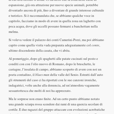
espansione, già ora attrazione per nuove specie animali, potrebbe
diventarlo ancora di più, fino a diventare di grande interesse culturale
e turistico. Si è raccomandata che, se abbiamo qualche voce in
capitolo, facciamo in modo di avere in quella zona un laghetto con
poca acqua, dove gli uccelli possano fermarsi a banchettare nella
melma.
Si voleva vedere il palazzo dei conti Camerini-Porzi, ma poi abbiamo
capito come quella visita vada preparata adeguatamente col
conte
,
ultimo discendente della casata, che vi abita.
Al pomeriggio, dopo gli spaghetti alle patate cucinati sul posto e
conditi con con l’olio nuovo di Romano, dopo le bruschette, le
castagne, l’insalata di campo, abbiamo scoperto di avere con noi un
poeta contadino, il
blues man
della valle del Senio. Estratti dall’auto
gli strumenti del caso ci ha riportati con le sue canzoni ironiche,
indagatrici, volte anche alla denuncia, ad un’atmosfera vagamente
sessantottesca che molti di noi ha apprezzato.
Ma le sorprese non erano finite. Ad un certo punto abbiamo notato
una grande sciarpa rossa scendere dai rami di una quercia secolare di
cortile. E due ragazzi del gruppo attaccare con evoluzioni acrobatiche