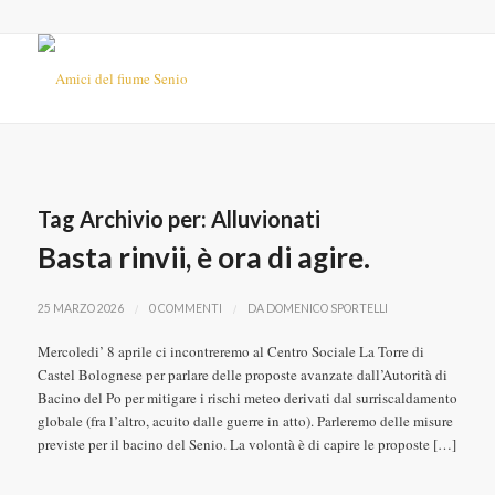
Tag Archivio per:
Alluvionati
Basta rinvii, è ora di agire.
/
/
25 MARZO 2026
0 COMMENTI
DA
DOMENICO SPORTELLI
Mercoledi’ 8 aprile ci incontreremo al Centro Sociale La Torre di
Castel Bolognese per parlare delle proposte avanzate dall’Autorità di
Bacino del Po per mitigare i rischi meteo derivati dal surriscaldamento
globale (fra l’altro, acuito dalle guerre in atto). Parleremo delle misure
previste per il bacino del Senio. La volontà è di capire le proposte […]