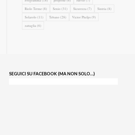
Programma
(18)
proposte
(6)
rinvio
(7)
Riolo Terme
(8)
Senio
(31)
Sicurezza
(7)
Sintria
(8)
Solarolo
(11)
Tebano
(28)
Victor Phelps
(9)
zattaglia
(6)
SEGUICI SU FACEBOOK (MA NON SOLO…)