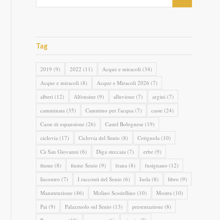
Tag
2019
(9)
2022
(11)
Acque e miracoli
(34)
Acque e miracoli
(8)
Acque e Miracoli 2026
(7)
alberi
(12)
Alfonsine
(9)
alluvione
(7)
argini
(7)
camminata
(35)
Cammino per l'acqua
(7)
casse
(24)
Casse di espansione
(26)
Castel Bolognese
(19)
ciclovia
(17)
Ciclovia del Senio
(8)
Cotignola
(10)
Cà San Giovanni
(6)
Diga steccaia
(7)
erbe
(9)
fiume
(8)
fiume Senio
(9)
frana
(8)
fusignano
(12)
Incontro
(7)
I racconti del Senio
(6)
Isola
(8)
libro
(9)
Manutenzione
(46)
Molino Scodellino
(10)
Mostra
(10)
Pai
(9)
Palazzuolo sul Senio
(13)
presentazione
(8)