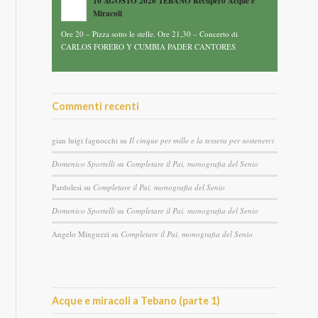
10 AGOSTO 2026 TEBANO Recupero Acque e
Miracoli
Ore 20 – Pizza sotto le stelle. Ore 21,30 – Concerto di
CARLOS FORERO Y CUMBIA PADER CANTORES
Commenti recenti
gian luigi fagnocchi
su
Il cinque per mille e la tessera per sostenerci
Domenico Sportelli
su
Completare il Pai, monografia del Senio
Pardolesi
su
Completare il Pai, monografia del Senio
Domenico Sportelli
su
Completare il Pai, monografia del Senio
Angelo Minguzzi
su
Completare il Pai, monografia del Senio
Acque e miracoli a Tebano (parte 1)