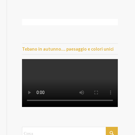
Tebano in autunno…. paesaggio e colori unici