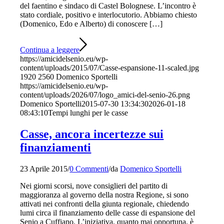
del faentino e sindaco di Castel Bolognese. L’incontro è
stato cordiale, positivo e interlocutorio. Abbiamo chiesto
(Domenico, Edo e Alberto) di conoscere […]
Continua a leggere
https://amicidelsenio.eu/wp-
content/uploads/2015/07/Casse-espansione-11-scaled.jpg
1920
2560
Domenico Sportelli
https://amicidelsenio.eu/wp-
content/uploads/2026/07/logo_amici-del-senio-26.png
Domenico Sportelli
2015-07-30 13:34:30
2026-01-18
08:43:10
Tempi lunghi per le casse
Casse, ancora incertezze sui
finanziamenti
23 Aprile 2015
/
0 Commenti
/
da
Domenico Sportelli
Nei giorni scorsi, nove consiglieri del partito di
maggioranza al governo della nostra Regione, si sono
attivati nei confronti della giunta regionale, chiedendo
lumi circa il finanziamento delle casse di espansione del
Senio a Cuffiano. L’iniziativa, quanto mai opportuna, è