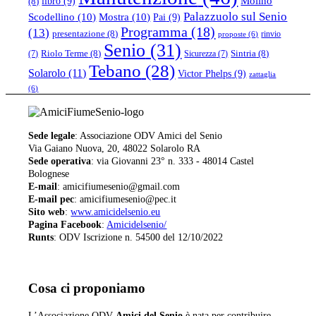
libro
(9)
Molino
(8)
Palazzuolo sul Senio
Scodellino
(10)
Mostra
(10)
Pai
(9)
Programma
(18)
(13)
presentazione
(8)
rinvio
proposte
(6)
Senio
(31)
Riolo Terme
(8)
Sintria
(8)
(7)
Sicurezza
(7)
Tebano
(28)
Solarolo
(11)
Victor Phelps
(9)
zattaglia
(6)
Sede legale
: Associazione ODV Amici del Senio
Via Gaiano Nuova, 20, 48022 Solarolo RA
Sede operativa
: via Giovanni 23° n. 333 - 48014 Castel
Bolognese
E-mail
: amicifiumesenio@gmail.com
E-mail pec
: amicifiumesenio@pec.it
Sito web
:
www.amicidelsenio.eu
Pagina Facebook
:
Amicidelsenio/
Runts
: ODV Iscrizione n. 54500 del 12/10/2022
Cosa ci proponiamo
L’Associazione ODV
Amici del Senio
è nata per contribuire