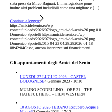
stata presa da Mirco Bagnari. L’interrogazione pone
inoltre altri problemi ineludibili come una migliore e […]
Continua a leggere
https://amicidelsenio.eu/wp-
content/uploads/2026/07/logo_amici-del-senio-26.png
0
0
Domenico Sportelli
https://amicidelsenio.eu/wp-
content/uploads/2026/07/logo_amici-del-senio-26.png
Domenico Sportelli
2015-04-23 04:28:28
2026-01-18
08:42:04
Casse, ancora incertezze sui finanziamenti
Gli appuntamenti degli Amici del Senio
LUNEDI’ 27 LUGLIO 2026 – CASTEL
BOLOGNESE
4 Gennaio 2023 - 10:10
MULINO SCODELLINO – ORE 21 – THE
HATEFUL HEIGT – FILM WESTERN
10 AGOSTO 2026 TEBANO Recupero Acque e
Miracoli
3 Gennaio 2023 - 17:12