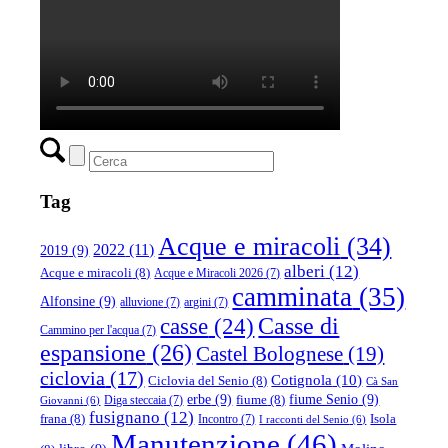
Tag
Acque e miracoli
(34)
2022
(11)
2019
(9)
alberi
(12)
Acque e miracoli
(8)
Acque e Miracoli 2026
(7)
camminata
(35)
Alfonsine
(9)
alluvione
(7)
argini
(7)
casse
(24)
Casse di
Cammino per l'acqua
(7)
espansione
(26)
Castel Bolognese
(19)
ciclovia
(17)
Cotignola
(10)
Ciclovia del Senio
(8)
Cà San
erbe
(9)
fiume Senio
(9)
fiume
(8)
Diga steccaia
(7)
Giovanni
(6)
fusignano
(12)
frana
(8)
Isola
Incontro
(7)
I racconti del Senio
(6)
Manutenzione
(46)