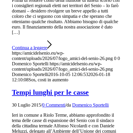
Prima di rendere conto della riunione di lunedì scorso con
i consiglieri regionali eletti nei territori del Senio – lo farò
domani – desidero rivolgere un breve appello a tutti
coloro che ci seguono con simpatia e che sperano che
otteniamo qualche risultato. Abbiamo bisogno di qualche
euro. Il finanziamento della nostra associazione è dato
[…]
Continua a leggere
https://amicidelsenio.eu/wp-
content/uploads/2026/07/logo_amici-del-senio-26.png
0
0
Domenico Sportelli
https://amicidelsenio.eu/wp-
content/uploads/2026/07/logo_amici-del-senio-26.png
Domenico Sportelli
2016-10-05 12:06:53
2026-01-18
12:10:08
Sos, costi in aumento
Tempi lunghi per le casse
30 Luglio 2015
/
0 Commenti
/
da
Domenico Sportelli
Ieri in comune a Riolo Terme, abbiamo approfondito il
tema delle casse di espansione del Senio con il sindaco
della cittadina termale Alfonso Nicolardi e con Daniele
Meluzzi, delegato all’Ambiente dell’Unione dei comuni