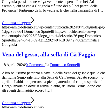
Cotignola pensiamo ne valga veramente la pena. Perchè? Ad
esempio, chi sa che a Cotignola c’è uno dei più bei parchi della
Provincia? Partiremo da lì, lo vedrete. E che nella campagna di […]
Continua a leggere
https://amicidelsenio.eu/wp-content/uploads/2024/04/Cotignola-jpg-
1.jpg
899
664
Domenico Sportelli
https://amicidelsenio.eu/wp-
content/uploads/2026/07/logo_amici-del-senio-26.png
Domenico
Sportelli
2024-04-18 09:42:12
2024-04-18 09:42:40
Camminata a
Cotignola
Vena del gesso, alla sella di Cà Faggia
18 Aprile 2024
/
0 Commenti
/
da
Domenico Sportelli
Altro bellissimo percorso a cavallo della Vena del gesso è quello che
dal fiume Senio sale fino alla Sella di Cà Faggia. Sabato scorso – 6
aprile – l’abbiamo percorso a piedi, partendo dal campo sportivo di
Borgo Rivola da dove si arriva in auto, da Riolo Terme, dopo che
gli eventi del maggio scorso […]
Continua a leggere
https://amicidelsenio.eu/wp-