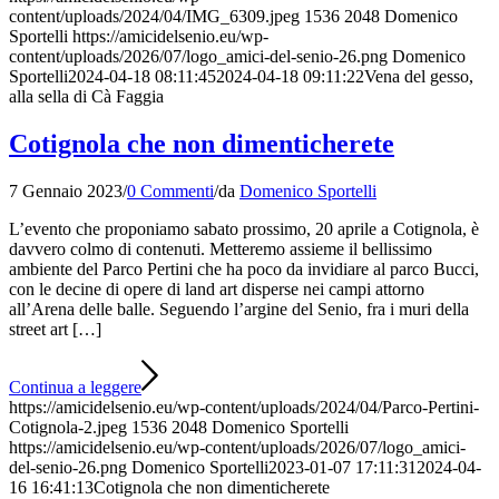
content/uploads/2024/04/IMG_6309.jpeg
1536
2048
Domenico
Sportelli
https://amicidelsenio.eu/wp-
content/uploads/2026/07/logo_amici-del-senio-26.png
Domenico
Sportelli
2024-04-18 08:11:45
2024-04-18 09:11:22
Vena del gesso,
alla sella di Cà Faggia
Cotignola che non dimenticherete
7 Gennaio 2023
/
0 Commenti
/
da
Domenico Sportelli
L’evento che proponiamo sabato prossimo, 20 aprile a Cotignola, è
davvero colmo di contenuti. Metteremo assieme il bellissimo
ambiente del Parco Pertini che ha poco da invidiare al parco Bucci,
con le decine di opere di land art disperse nei campi attorno
all’Arena delle balle. Seguendo l’argine del Senio, fra i muri della
street art […]
Continua a leggere
https://amicidelsenio.eu/wp-content/uploads/2024/04/Parco-Pertini-
Cotignola-2.jpeg
1536
2048
Domenico Sportelli
https://amicidelsenio.eu/wp-content/uploads/2026/07/logo_amici-
del-senio-26.png
Domenico Sportelli
2023-01-07 17:11:31
2024-04-
16 16:41:13
Cotignola che non dimenticherete