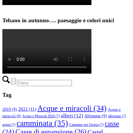
Tebano in autunno…. paesaggio e colori unici
Tag
Acque e miracoli
(34)
2022
(11)
2019
(9)
Acque e
alberi
(12)
Alfonsine
(9)
miracoli
(8)
Acque e Miracoli 2026
(7)
alluvione
(7)
camminata
(35)
casse
argini
(7)
Cammino per l'acqua
(7)
(24)
Casse di espansione
(26)
Castel