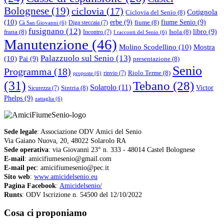
Bolognese
(19)
ciclovia
(17)
Cotignola
Ciclovia del Senio
(8)
(10)
erbe
(9)
fiume Senio
(9)
fiume
(8)
Diga steccaia
(7)
Cà San Giovanni
(6)
fusignano
(12)
libro
(9)
frana
(8)
Isola
(8)
Incontro
(7)
I racconti del Senio
(6)
Manutenzione
(46)
Molino Scodellino
(10)
Mostra
Palazzuolo sul Senio
(13)
(10)
Pai
(9)
presentazione
(8)
Senio
Programma
(18)
Riolo Terme
(8)
rinvio
(7)
proposte
(6)
(31)
Tebano
(28)
Solarolo
(11)
Victor
Sintria
(8)
Sicurezza
(7)
Phelps
(9)
zattaglia
(6)
Sede legale
: Associazione ODV Amici del Senio
Via Gaiano Nuova, 20, 48022 Solarolo RA
Sede operativa
: via Giovanni 23° n. 333 - 48014 Castel Bolognese
E-mail
: amicifiumesenio@gmail.com
E-mail pec
: amicifiumesenio@pec.it
Sito web
:
www.amicidelsenio.eu
Pagina Facebook
:
Amicidelsenio/
Runts
: ODV Iscrizione n. 54500 del 12/10/2022
Cosa ci proponiamo