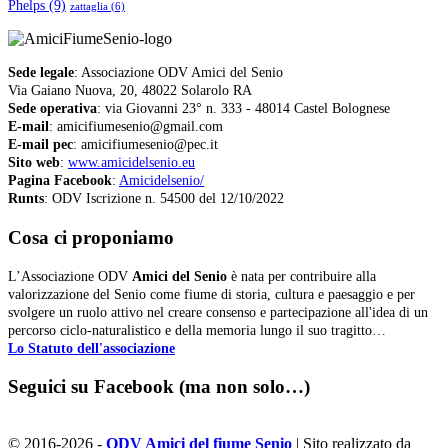
Phelps
(9)
zattaglia
(6)
Sede legale
: Associazione ODV Amici del Senio
Via Gaiano Nuova, 20, 48022 Solarolo RA
Sede operativa
: via Giovanni 23° n. 333 - 48014 Castel Bolognese
E-mail
: amicifiumesenio@gmail.com
E-mail pec
: amicifiumesenio@pec.it
Sito web
:
www.amicidelsenio.eu
Pagina Facebook
:
Amicidelsenio/
Runts
: ODV Iscrizione n. 54500 del 12/10/2022
Cosa ci proponiamo
L’Associazione ODV
Amici del Senio
è nata per contribuire alla
valorizzazione del Senio come fiume di storia, cultura e paesaggio e per
svolgere un ruolo attivo nel creare consenso e partecipazione all'idea di un
percorso ciclo-naturalistico e della memoria lungo il suo tragitto…
Lo Statuto dell'associazione
Seguici su Facebook (ma non solo…)
© 2016-2026 -
ODV Amici del fiume Senio
| Sito realizzato da