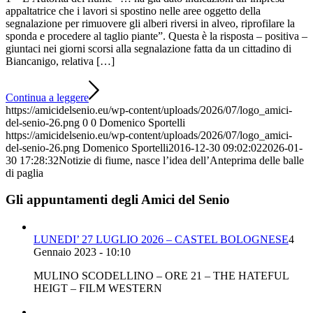
appaltatrice che i lavori si spostino nelle aree oggetto della
segnalazione per rimuovere gli alberi riversi in alveo, riprofilare la
sponda e procedere al taglio piante”. Questa è la risposta – positiva –
giuntaci nei giorni scorsi alla segnalazione fatta da un cittadino di
Biancanigo, relativa […]
Continua a leggere
https://amicidelsenio.eu/wp-content/uploads/2026/07/logo_amici-
del-senio-26.png
0
0
Domenico Sportelli
https://amicidelsenio.eu/wp-content/uploads/2026/07/logo_amici-
del-senio-26.png
Domenico Sportelli
2016-12-30 09:02:02
2026-01-
30 17:28:32
Notizie di fiume, nasce l’idea dell’Anteprima delle balle
di paglia
Gli appuntamenti degli Amici del Senio
LUNEDI’ 27 LUGLIO 2026 – CASTEL BOLOGNESE
4
Gennaio 2023 - 10:10
MULINO SCODELLINO – ORE 21 – THE HATEFUL
HEIGT – FILM WESTERN