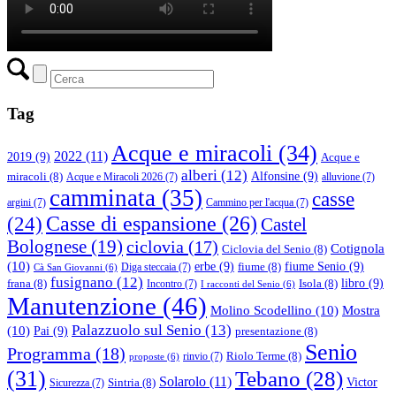
Tag
Acque e miracoli
(34)
2022
(11)
2019
(9)
Acque e
alberi
(12)
Alfonsine
(9)
miracoli
(8)
Acque e Miracoli 2026
(7)
alluvione
(7)
camminata
(35)
casse
argini
(7)
Cammino per l'acqua
(7)
(24)
Casse di espansione
(26)
Castel
Bolognese
(19)
ciclovia
(17)
Cotignola
Ciclovia del Senio
(8)
(10)
erbe
(9)
fiume Senio
(9)
fiume
(8)
Diga steccaia
(7)
Cà San Giovanni
(6)
fusignano
(12)
libro
(9)
frana
(8)
Isola
(8)
Incontro
(7)
I racconti del Senio
(6)
Manutenzione
(46)
Molino Scodellino
(10)
Mostra
Palazzuolo sul Senio
(13)
(10)
Pai
(9)
presentazione
(8)
Senio
Programma
(18)
Riolo Terme
(8)
rinvio
(7)
proposte
(6)
(31)
Tebano
(28)
Solarolo
(11)
Victor
Sintria
(8)
Sicurezza
(7)