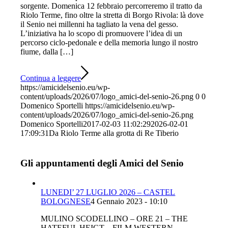
sorgente. Domenica 12 febbraio percorreremo il tratto da
Riolo Terme, fino oltre la stretta di Borgo Rivola: là dove
il Senio nei millenni ha tagliato la vena del gesso.
L’iniziativa ha lo scopo di promuovere l’idea di un
percorso ciclo-pedonale e della memoria lungo il nostro
fiume, dalla […]
Continua a leggere
https://amicidelsenio.eu/wp-
content/uploads/2026/07/logo_amici-del-senio-26.png
0
0
Domenico Sportelli
https://amicidelsenio.eu/wp-
content/uploads/2026/07/logo_amici-del-senio-26.png
Domenico Sportelli
2017-02-03 11:02:29
2026-02-01
17:09:31
Da Riolo Terme alla grotta di Re Tiberio
Gli appuntamenti degli Amici del Senio
LUNEDI’ 27 LUGLIO 2026 – CASTEL
BOLOGNESE
4 Gennaio 2023 - 10:10
MULINO SCODELLINO – ORE 21 – THE
HATEFUL HEIGT – FILM WESTERN