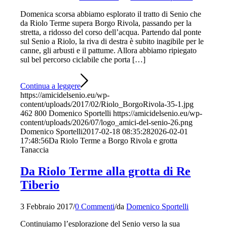
Domenica scorsa abbiamo esplorato il tratto di Senio che
da Riolo Terme supera Borgo Rivola, passando per la
stretta, a ridosso del corso dell’acqua. Partendo dal ponte
sul Senio a Riolo, la riva di destra è subito inagibile per le
canne, gli arbusti e il pattume. Allora abbiamo ripiegato
sul bel percorso ciclabile che porta […]
Continua a leggere
https://amicidelsenio.eu/wp-
content/uploads/2017/02/Riolo_BorgoRivola-35-1.jpg
462
800
Domenico Sportelli
https://amicidelsenio.eu/wp-
content/uploads/2026/07/logo_amici-del-senio-26.png
Domenico Sportelli
2017-02-18 08:35:28
2026-02-01
17:48:56
Da Riolo Terme a Borgo Rivola e grotta
Tanaccia
Da Riolo Terme alla grotta di Re
Tiberio
3 Febbraio 2017
/
0 Commenti
/
da
Domenico Sportelli
Continuiamo l’esplorazione del Senio verso la sua