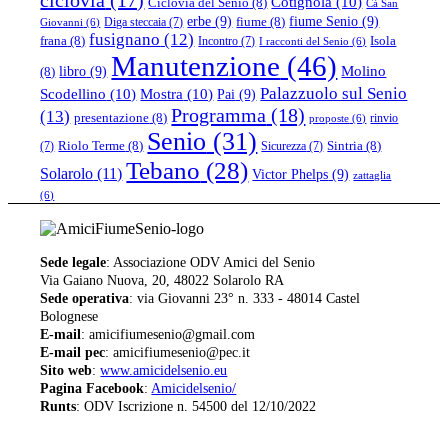
Cotignola
(10)
Ciclovia del Senio
(8)
Cà San
erbe
(9)
fiume Senio
(9)
fiume
(8)
Diga steccaia
(7)
Giovanni
(6)
fusignano
(12)
frana
(8)
Isola
Incontro
(7)
I racconti del Senio
(6)
Manutenzione
(46)
libro
(9)
Molino
(8)
Palazzuolo sul Senio
Scodellino
(10)
Mostra
(10)
Pai
(9)
Programma
(18)
(13)
presentazione
(8)
rinvio
proposte
(6)
Senio
(31)
Riolo Terme
(8)
Sintria
(8)
(7)
Sicurezza
(7)
Tebano
(28)
Solarolo
(11)
Victor Phelps
(9)
zattaglia
(6)
Sede legale
: Associazione ODV Amici del Senio
Via Gaiano Nuova, 20, 48022 Solarolo RA
Sede operativa
: via Giovanni 23° n. 333 - 48014 Castel
Bolognese
E-mail
: amicifiumesenio@gmail.com
E-mail pec
: amicifiumesenio@pec.it
Sito web
:
www.amicidelsenio.eu
Pagina Facebook
:
Amicidelsenio/
Runts
: ODV Iscrizione n. 54500 del 12/10/2022