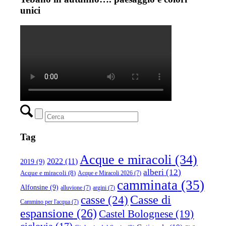
unici
Tag
Acque e miracoli
(34)
2022
(11)
2019
(9)
alberi
(12)
Acque e miracoli
(8)
Acque e Miracoli 2026
(7)
camminata
(35)
Alfonsine
(9)
alluvione
(7)
argini
(7)
casse
(24)
Casse di
Cammino per l'acqua
(7)
espansione
(26)
Castel Bolognese
(19)
ciclovia
(17)