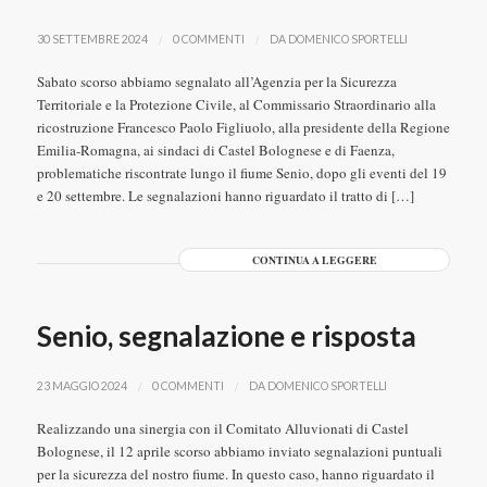
/
/
30 SETTEMBRE 2024
0 COMMENTI
DA
DOMENICO SPORTELLI
Sabato scorso abbiamo segnalato all’Agenzia per la Sicurezza
Territoriale e la Protezione Civile, al Commissario Straordinario alla
ricostruzione Francesco Paolo Figliuolo, alla presidente della Regione
Emilia-Romagna, ai sindaci di Castel Bolognese e di Faenza,
problematiche riscontrate lungo il fiume Senio, dopo gli eventi del 19
e 20 settembre. Le segnalazioni hanno riguardato il tratto di […]
CONTINUA A LEGGERE
Senio, segnalazione e risposta
/
/
23 MAGGIO 2024
0 COMMENTI
DA
DOMENICO SPORTELLI
Realizzando una sinergia con il Comitato Alluvionati di Castel
Bolognese, il 12 aprile scorso abbiamo inviato segnalazioni puntuali
per la sicurezza del nostro fiume. In questo caso, hanno riguardato il