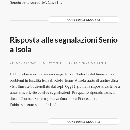
(tenuta sotto controllo). Circa […]
CONTINUA A LEGGERE
Risposta alle segnalazioni Senio
a Isola
/
/
7 NOVEMBRE 2024
0 COMMENTI
DA
DOMENICO SPORTELLI
L’11 ottobre scorso avevamo segnalato all’Autorità del fiume alcuni
problemi in località Isola di Riolo Terme A Isola tratto di argine diga
visibilmente bucherellato dai topi. Oggi è giunta la risposta, assieme a
tante altre riferite ad altre segnalazioni. Per quanto riguarda Isola, si
dice: “Una menzione a parte va fatta su via Fiume, dove
l’abbassamento spondale […]
CONTINUA A LEGGERE