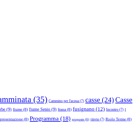
amminata
(35)
casse
(24)
Casse
Cammino per l'acqua
(7)
fusignano
(12)
rbe
(9)
fiume Senio
(9)
fiume
(8)
frana
(8)
Incontro
(7)
I
Programma
(18)
presentazione
(8)
Riolo Terme
(8)
rinvio
(7)
proposte
(6)