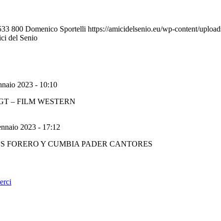
533
800
Domenico Sportelli
https://amicidelsenio.eu/wp-content/uploa
ici del Senio
naio 2023 - 10:10
GT – FILM WESTERN
nnaio 2023 - 17:12
 di CARLOS FORERO Y CUMBIA PADER CANTORES
erci