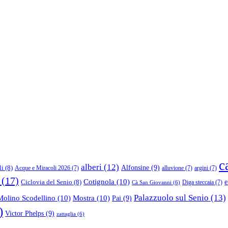
c
alberi
(12)
Alfonsine
(9)
li
(8)
Acque e Miracoli 2026
(7)
alluvione
(7)
argini
(7)
(17)
Cotignola
(10)
e
Ciclovia del Senio
(8)
Diga steccaia
(7)
Cà San Giovanni
(6)
Palazzuolo sul Senio
(13)
Molino Scodellino
(10)
Mostra
(10)
Pai
(9)
)
Victor Phelps
(9)
zattaglia
(6)