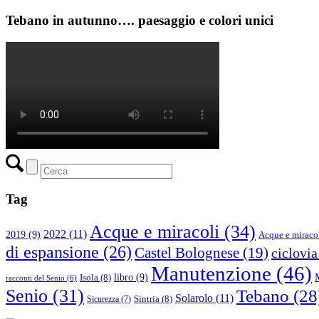
Tebano in autunno…. paesaggio e colori unici
Tag
Acque e miracoli
(34)
2022
(11)
2019
(9)
Acque e miraco
di espansione
(26)
Castel Bolognese
(19)
ciclovia
Manutenzione
(46)
libro
(9)
Isola
(8)
racconti del Senio
(6)
Senio
(31)
Tebano
(28
Solarolo
(11)
Sintria
(8)
Sicurezza
(7)