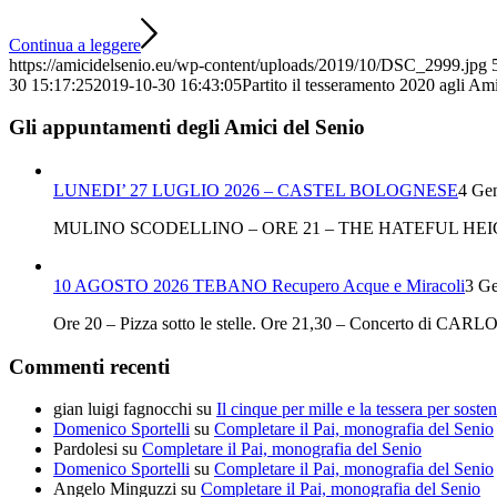
Continua a leggere
https://amicidelsenio.eu/wp-content/uploads/2019/10/DSC_2999.jpg
30 15:17:25
2019-10-30 16:43:05
Partito il tesseramento 2020 agli Am
Gli appuntamenti degli Amici del Senio
LUNEDI’ 27 LUGLIO 2026 – CASTEL BOLOGNESE
4 Gen
MULINO SCODELLINO – ORE 21 – THE HATEFUL HEI
10 AGOSTO 2026 TEBANO Recupero Acque e Miracoli
3 Ge
Ore 20 – Pizza sotto le stelle. Ore 21,30 – Concerto
Commenti recenti
gian luigi fagnocchi
su
Il cinque per mille e la tessera per sosten
Domenico Sportelli
su
Completare il Pai, monografia del Senio
Pardolesi
su
Completare il Pai, monografia del Senio
Domenico Sportelli
su
Completare il Pai, monografia del Senio
Angelo Minguzzi
su
Completare il Pai, monografia del Senio