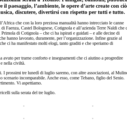
e il paesaggio, l’ambiente, le opere d’arte create con ciò
sica, discutere, divertirsi con rispetto per tutti e tutto.
l’Africa che con la loro preziosa manualità hanno intrecciato le canne
i di Faenza, Castel Bolognese, Cotignola e all’azienda Terre Naldi che c
 Primola di Cotignola – che ci ha ispirati e guidati – e alle decine di
 che hanno lavorato, duramente, per l’organizzazione. Infine grazie al
che ci ha manifestato molti elogi, tanto graditi e che speriamo di
ha avuto per trarne conforto e insegnamenti che ci aiutino a progredire
 nella civiltà.
I prossimi tre lunedì di luglio saremo, con altre associazioni, al Mulin
no scenario incomparabile. Anche esso, come Tebano, figlio del Senio.
rtimento. Vi aspettiamo.
elli sulla serata del tre luglio.