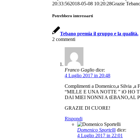
20:33:56
2018-05-08 10:20:28
Grazie Teban
Potrebbero interessarti
Tebano premia il gruppo e la qualità.
2
commenti
Franco Gaglio
dice:
4 Luglio 2017 in 20:48
Complimenti a Domenico,a Silvia ,a Fra
“MILLE E UNA NOTTE ” iO HO
DAI MIEI NONNI A tEBANO,AL PLICOTT
GRAZIE DI CUORE!
Rispondi
Domenico Sportelli
dice:
4 Luglio 2017 in 22:01