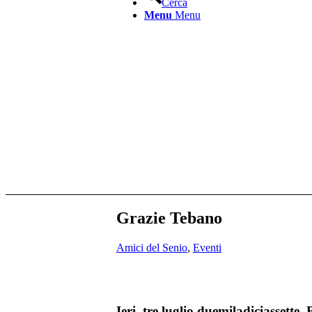
Cerca
Menu
Menu
Grazie Tebano
Amici del Senio
,
Eventi
Ieri, tre luglio duemiladiciassette