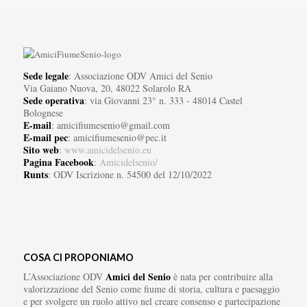
Sede legale
: Associazione ODV Amici del Senio
Via Gaiano Nuova, 20, 48022 Solarolo RA
Sede operativa
: via Giovanni 23° n. 333 - 48014 Castel
Bolognese
E-mail
: amicifiumesenio@gmail.com
E-mail pec
: amicifiumesenio@pec.it
Sito web
:
www.amicidelsenio.eu
Pagina Facebook
:
Amicidelsenio/
Runts
: ODV Iscrizione n. 54500 del 12/10/2022
COSA CI PROPONIAMO
Amici del Senio
L’Associazione ODV
è nata per contribuire alla
valorizzazione del Senio come fiume di storia, cultura e paesaggio
e per svolgere un ruolo attivo nel creare consenso e partecipazione