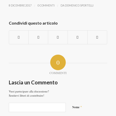
/
/
8 DICEMBRE 2017
0 COMMENTI
DA
DOMENICO SPORTELLI
Condividi questo articolo
0
COMMENTI
Lascia un Commento
Vuoi partecipare alla discussione?
Sentitevi liberi di contribuire!
*
Nome