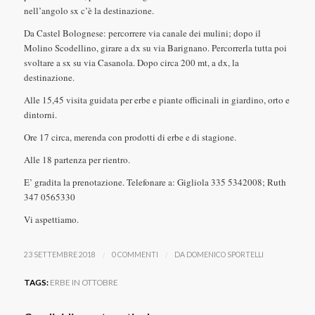
nell’angolo sx c’è la destinazione.
Da Castel Bolognese: percorrere via canale dei mulini; dopo il
Molino Scodellino, girare a dx su via Barignano. Percorrerla tutta poi
svoltare a sx su via Casanola. Dopo circa 200 mt, a dx, la
destinazione.
Alle 15,45 visita guidata per erbe e piante officinali in giardino, orto e
dintorni.
Ore 17 circa, merenda con prodotti di erbe e di stagione.
Alle 18 partenza per rientro.
E’ gradita la prenotazione. Telefonare a: Gigliola 335 5342008; Ruth
347 0565330
Vi aspettiamo.
/
/
23 SETTEMBRE 2018
0 COMMENTI
DA
DOMENICO SPORTELLI
TAGS:
ERBE IN OTTOBRE