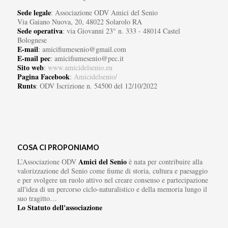
Sede legale
: Associazione ODV Amici del Senio
Via Gaiano Nuova, 20, 48022 Solarolo RA
Sede operativa
: via Giovanni 23° n. 333 - 48014 Castel
Bolognese
E-mail
: amicifiumesenio@gmail.com
E-mail pec
: amicifiumesenio@pec.it
Sito web
:
www.amicidelsenio.eu
Pagina Facebook
:
Amicidelsenio/
Runts
: ODV Iscrizione n. 54500 del 12/10/2022
COSA CI PROPONIAMO
Amici del Senio
L’Associazione ODV
è nata per contribuire alla
valorizzazione del Senio come fiume di storia, cultura e paesaggio
e per svolgere un ruolo attivo nel creare consenso e partecipazione
all'idea di un percorso ciclo-naturalistico e della memoria lungo il
suo tragitto…
Lo Statuto dell'associazione