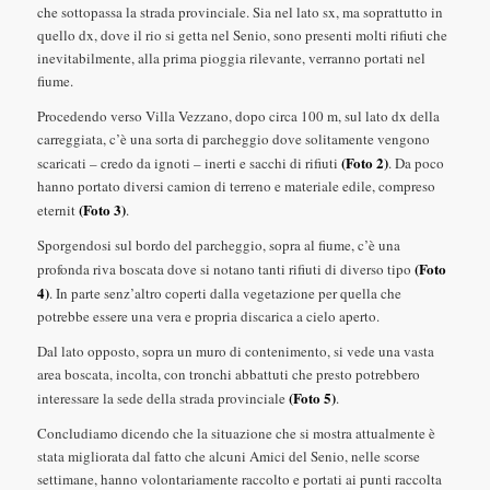
che sottopassa la strada provinciale. Sia nel lato sx, ma soprattutto in
quello dx, dove il rio si getta nel Senio, sono presenti molti rifiuti che
inevitabilmente, alla prima pioggia rilevante, verranno portati nel
fiume.
Procedendo verso Villa Vezzano, dopo circa 100 m, sul lato dx della
carreggiata, c’è una sorta di parcheggio dove solitamente vengono
(Foto 2)
scaricati – credo da ignoti – inerti e sacchi di rifiuti
. Da poco
hanno portato diversi camion di terreno e materiale edile, compreso
(Foto 3)
eternit
.
Sporgendosi sul bordo del parcheggio, sopra al fiume, c’è una
(Foto
profonda riva boscata dove si notano tanti rifiuti di diverso tipo
4)
. In parte senz’altro coperti dalla vegetazione per quella che
potrebbe essere una vera e propria discarica a cielo aperto.
Dal lato opposto, sopra un muro di contenimento, si vede una vasta
area boscata, incolta, con tronchi abbattuti che presto potrebbero
(Foto 5)
interessare la sede della strada provinciale
.
Concludiamo dicendo che la situazione che si mostra attualmente è
stata migliorata dal fatto che alcuni Amici del Senio, nelle scorse
settimane, hanno volontariamente raccolto e portati ai punti raccolta