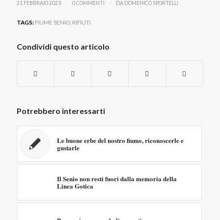
/
/
21 FEBBRAIO 2023
0 COMMENTI
DA
DOMENICO SPORTELLI
TAGS:
FIUME SENIO
,
RIFIUTI
Condividi questo articolo
Potrebbero interessarti
Le buone erbe del nostro fiume, riconoscerle e
gustarle
Il Senio non resti fuori dalla memoria della
Linea Gotica