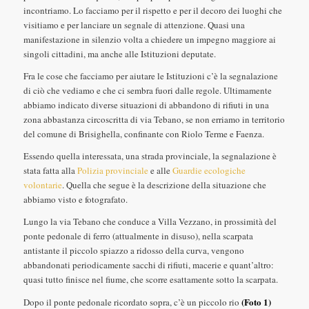
incontriamo. Lo facciamo per il rispetto e per il decoro dei luoghi che
visitiamo e per lanciare un segnale di attenzione. Quasi una
manifestazione in silenzio volta a chiedere un impegno maggiore ai
singoli cittadini, ma anche alle Istituzioni deputate.
Fra le cose che facciamo per aiutare le Istituzioni c’è la segnalazione
di ciò che vediamo e che ci sembra fuori dalle regole. Ultimamente
abbiamo indicato diverse situazioni di abbandono di rifiuti in una
zona abbastanza circoscritta di via Tebano, se non erriamo in territorio
del comune di Brisighella, confinante con Riolo Terme e Faenza.
Essendo quella interessata, una strada provinciale, la segnalazione è
stata fatta alla
Polizia provinciale
e alle
Guardie ecologiche
volontarie
. Quella che segue è la descrizione della situazione che
abbiamo visto e fotografato.
Lungo la via Tebano che conduce a Villa Vezzano, in prossimità del
ponte pedonale di ferro (attualmente in disuso), nella scarpata
antistante il piccolo spiazzo a ridosso della curva, vengono
abbandonati periodicamente sacchi di rifiuti, macerie e quant’altro:
quasi tutto finisce nel fiume, che scorre esattamente sotto la scarpata.
(Foto 1)
Dopo il ponte pedonale ricordato sopra, c’è un piccolo rio