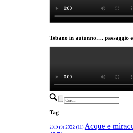
Tebano in autunno…. paesaggio e 
Tag
Acque e miraco
2022
(11)
2019
(9)