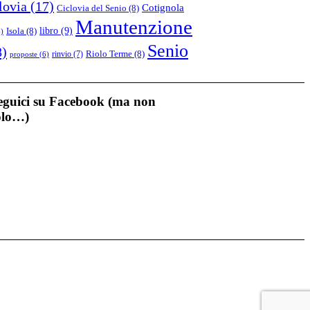
lovia
(17)
Cotignola
Ciclovia del Senio
(8)
Manutenzione
libro
(9)
Isola
(8)
)
Senio
8)
Riolo Terme
(8)
rinvio
(7)
proposte
(6)
eguici su Facebook (ma non
olo…)