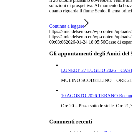
Il 28 ottobre prossimo dovrebbero venire alla 
soluzioni di prospettiva. Al momento la bozza 
quanto riguarda il fiume Senio, il tema princ
Continua a leggere
https://amicidelsenio.eu/wp-content/upload
https://amicidelsenio.eu/wp-content/uploads
09:03:06
2026-01-24 18:05:56
Casse di espan
Gli appuntamenti degli Amici del 
LUNEDI’ 27 LUGLIO 2026 – CA
MULINO SCODELLINO – ORE 21
10 AGOSTO 2026 TEBANO Recupero
Ore 20 – Pizza sotto le stelle.
Commenti recenti