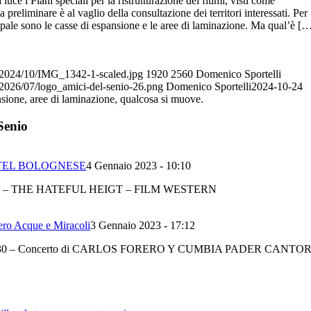
luce i Piani speciali per la ristrutturazione dei fiumi, visti come
preliminare è al vaglio della consultazione dei territori interessati. Per
ipale sono le casse di espansione e le aree di laminazione. Ma qual’è [
s/2024/10/IMG_1342-1-scaled.jpg
1920
2560
Domenico Sportelli
/2026/07/logo_amici-del-senio-26.png
Domenico Sportelli
2024-10-24
sione, aree di laminazione, qualcosa si muove.
Senio
STEL BOLOGNESE
4 Gennaio 2023 - 10:10
 – THE HATEFUL HEIGT – FILM WESTERN
 Acque e Miracoli
3 Gennaio 2023 - 17:12
 Ore 21,30 – Concerto di CARLOS FORERO Y CUMBIA PADER CANTO