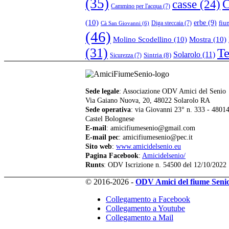
(35)
casse
(24)
C
Cammino per l'acqua
(7)
(10)
erbe
(9)
fiu
Diga steccaia
(7)
Cà San Giovanni
(6)
(46)
Molino Scodellino
(10)
Mostra
(10)
(31)
T
Solarolo
(11)
Sintria
(8)
Sicurezza
(7)
Sede legale
: Associazione ODV Amici del Senio
Via Gaiano Nuova, 20, 48022 Solarolo RA
Sede operativa
: via Giovanni 23° n. 333 - 4801
Castel Bolognese
E-mail
: amicifiumesenio@gmail.com
E-mail pec
: amicifiumesenio@pec.it
Sito web
:
www.amicidelsenio.eu
Pagina Facebook
:
Amicidelsenio/
Runts
: ODV Iscrizione n. 54500 del 12/10/2022
© 2016-2026 -
ODV Amici del fiume Seni
Collegamento a Facebook
Collegamento a Youtube
Collegamento a Mail