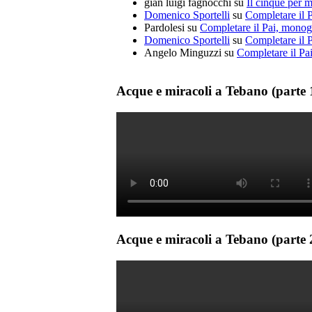
gian luigi fagnocchi
su
Il cinque per mi
Domenico Sportelli
su
Completare il 
Pardolesi
su
Completare il Pai, monog
Domenico Sportelli
su
Completare il 
Angelo Minguzzi
su
Completare il Pa
Acque e miracoli a Tebano (parte 
Acque e miracoli a Tebano (parte 