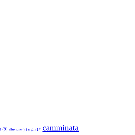
camminata
e
(9)
alluvione
(7)
argini
(7)