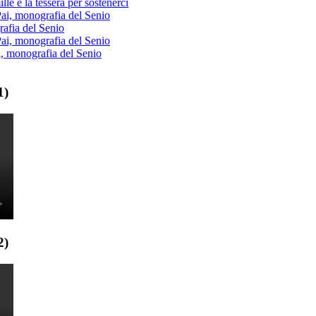
lle e la tessera per sostenerci
Pai, monografia del Senio
rafia del Senio
Pai, monografia del Senio
i, monografia del Senio
1)
2)