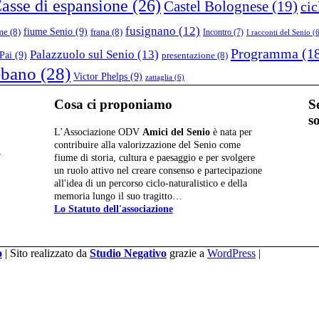
asse di espansione
(26)
Castel Bolognese
(19)
cic
fusignano
(12)
fiume Senio
(9)
me
(8)
frana
(8)
Incontro
(7)
I racconti del Senio
(6
Programma
(1
Palazzuolo sul Senio
(13)
Pai
(9)
presentazione
(8)
ebano
(28)
Victor Phelps
(9)
zattaglia
(6)
Cosa ci proponiamo
S
s
L’Associazione ODV
Amici del Senio
è nata per
contribuire alla valorizzazione del Senio come
4
fiume di storia, cultura e paesaggio e per svolgere
un ruolo attivo nel creare consenso e partecipazione
all'idea di un percorso ciclo-naturalistico e della
memoria lungo il suo tragitto…
Lo Statuto dell'associazione
o
| Sito realizzato da
Studio Negativo
grazie a
WordPress
|