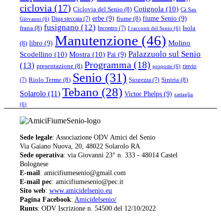
ciclovia
(17)
Cotignola
(10)
Ciclovia del Senio
(8)
Cà San
erbe
(9)
fiume Senio
(9)
fiume
(8)
Diga steccaia
(7)
Giovanni
(6)
fusignano
(12)
frana
(8)
Isola
Incontro
(7)
I racconti del Senio
(6)
Manutenzione
(46)
libro
(9)
Molino
(8)
Palazzuolo sul Senio
Scodellino
(10)
Mostra
(10)
Pai
(9)
Programma
(18)
(13)
presentazione
(8)
rinvio
proposte
(6)
Senio
(31)
Riolo Terme
(8)
Sintria
(8)
(7)
Sicurezza
(7)
Tebano
(28)
Solarolo
(11)
Victor Phelps
(9)
zattaglia
(6)
Sede legale
: Associazione ODV Amici del Senio
Via Gaiano Nuova, 20, 48022 Solarolo RA
Sede operativa
: via Giovanni 23° n. 333 - 48014 Castel
Bolognese
E-mail
: amicifiumesenio@gmail.com
E-mail pec
: amicifiumesenio@pec.it
Sito web
:
www.amicidelsenio.eu
Pagina Facebook
:
Amicidelsenio/
Runts
: ODV Iscrizione n. 54500 del 12/10/2022