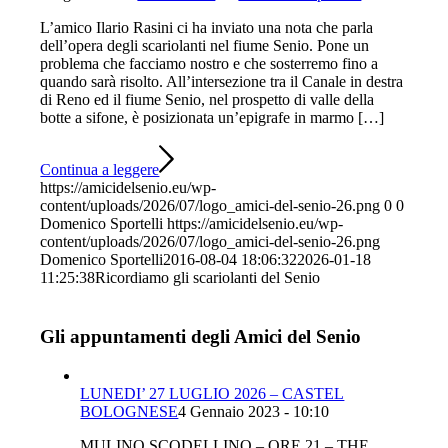
L’amico Ilario Rasini ci ha inviato una nota che parla
dell’opera degli scariolanti nel fiume Senio. Pone un
problema che facciamo nostro e che sosterremo fino a
quando sarà risolto. All’intersezione tra il Canale in destra
di Reno ed il fiume Senio, nel prospetto di valle della
botte a sifone, è posizionata un’epigrafe in marmo […]
Continua a leggere
https://amicidelsenio.eu/wp-
content/uploads/2026/07/logo_amici-del-senio-26.png
0
0
Domenico Sportelli
https://amicidelsenio.eu/wp-
content/uploads/2026/07/logo_amici-del-senio-26.png
Domenico Sportelli
2016-08-04 18:06:32
2026-01-18
11:25:38
Ricordiamo gli scariolanti del Senio
Gli appuntamenti degli Amici del Senio
LUNEDI’ 27 LUGLIO 2026 – CASTEL
BOLOGNESE
4 Gennaio 2023 - 10:10
MULINO SCODELLINO – ORE 21 – THE