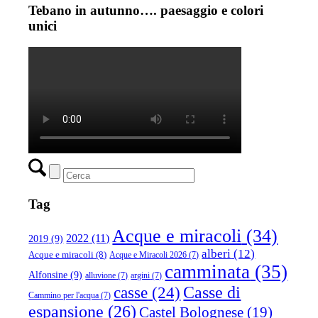
Tebano in autunno…. paesaggio e colori
unici
Tag
Acque e miracoli
(34)
2022
(11)
2019
(9)
alberi
(12)
Acque e miracoli
(8)
Acque e Miracoli 2026
(7)
camminata
(35)
Alfonsine
(9)
alluvione
(7)
argini
(7)
casse
(24)
Casse di
Cammino per l'acqua
(7)
espansione
(26)
Castel Bolognese
(19)