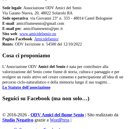
Sede legale
: Associazione ODV Amici del Senio
Via Gaiano Nuova, 20, 48022 Solarolo RA
Sede operativa
: via Giovanni 23° n. 333 - 48014 Castel Bolognese
E-mail
: amicifiumesenio@gmail.com
E-mail pec
: amicifiumesenio@pec.it
Sito web
:
www.amicidelsenio.eu
Pagina Facebook
:
Amicidelsenio/
Runts
: ODV Iscrizione n. 54500 del 12/10/2022
Cosa ci proponiamo
L’Associazione ODV
Amici del Senio
è nata per contribuire alla
valorizzazione del Senio come fiume di storia, cultura e paesaggio e per
svolgere un ruolo attivo nel creare consenso e partecipazione all'idea di un
percorso ciclo-naturalistico e della memoria lungo il suo tragitto…
Lo Statuto dell'associazione
Seguici su Facebook (ma non solo…)
© 2016-2026 -
ODV Amici del fiume Senio
| Sito realizzato da
Studio Negativo
grazie a
WordPress
|