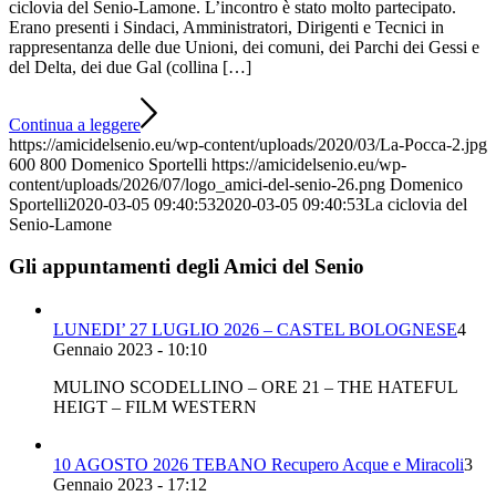
ciclovia del Senio-Lamone. L’incontro è stato molto partecipato.
Erano presenti i Sindaci, Amministratori, Dirigenti e Tecnici in
rappresentanza delle due Unioni, dei comuni, dei Parchi dei Gessi e
del Delta, dei due Gal (collina […]
Continua a leggere
https://amicidelsenio.eu/wp-content/uploads/2020/03/La-Pocca-2.jpg
600
800
Domenico Sportelli
https://amicidelsenio.eu/wp-
content/uploads/2026/07/logo_amici-del-senio-26.png
Domenico
Sportelli
2020-03-05 09:40:53
2020-03-05 09:40:53
La ciclovia del
Senio-Lamone
Gli appuntamenti degli Amici del Senio
LUNEDI’ 27 LUGLIO 2026 – CASTEL BOLOGNESE
4
Gennaio 2023 - 10:10
MULINO SCODELLINO – ORE 21 – THE HATEFUL
HEIGT – FILM WESTERN
10 AGOSTO 2026 TEBANO Recupero Acque e Miracoli
3
Gennaio 2023 - 17:12