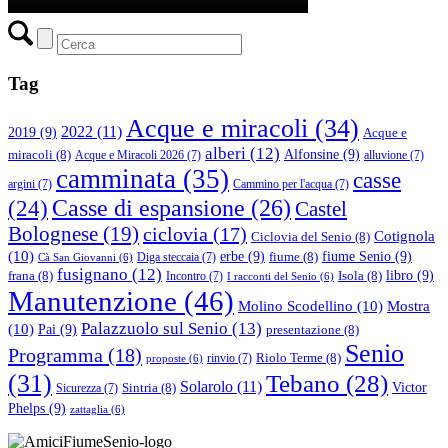
Tag
Acque e miracoli
(34)
2022
(11)
2019
(9)
Acque e
alberi
(12)
Alfonsine
(9)
miracoli
(8)
Acque e Miracoli 2026
(7)
alluvione
(7)
camminata
(35)
casse
argini
(7)
Cammino per l'acqua
(7)
(24)
Casse di espansione
(26)
Castel
Bolognese
(19)
ciclovia
(17)
Cotignola
Ciclovia del Senio
(8)
(10)
erbe
(9)
fiume Senio
(9)
fiume
(8)
Diga steccaia
(7)
Cà San Giovanni
(6)
fusignano
(12)
libro
(9)
frana
(8)
Isola
(8)
Incontro
(7)
I racconti del Senio
(6)
Manutenzione
(46)
Molino Scodellino
(10)
Mostra
Palazzuolo sul Senio
(13)
(10)
Pai
(9)
presentazione
(8)
Senio
Programma
(18)
Riolo Terme
(8)
rinvio
(7)
proposte
(6)
(31)
Tebano
(28)
Solarolo
(11)
Victor
Sintria
(8)
Sicurezza
(7)
Phelps
(9)
zattaglia
(6)