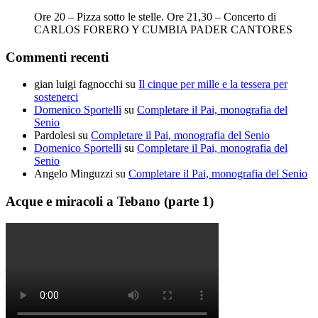
Ore 20 – Pizza sotto le stelle. Ore 21,30 – Concerto di
CARLOS FORERO Y CUMBIA PADER CANTORES
Commenti recenti
gian luigi fagnocchi
su
Il cinque per mille e la tessera per
sostenerci
Domenico Sportelli
su
Completare il Pai, monografia del
Senio
Pardolesi
su
Completare il Pai, monografia del Senio
Domenico Sportelli
su
Completare il Pai, monografia del
Senio
Angelo Minguzzi
su
Completare il Pai, monografia del Senio
Acque e miracoli a Tebano (parte 1)