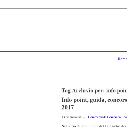
Hom
Tag Archivio per:
info poi
Info point, guida, concors
2017
/
/
13 Gennaio 2017
0 Commenti
da
Domenico Spor
Nel corso della riunione del Consiglio degl