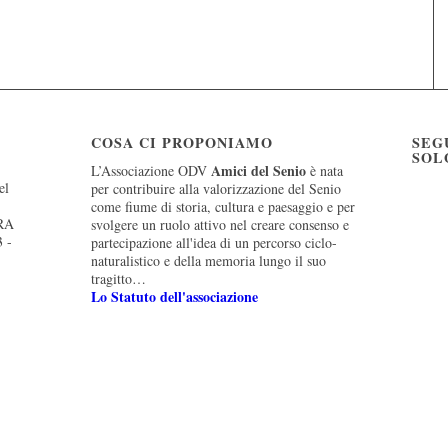
COSA CI PROPONIAMO
SEG
SOL
Amici del Senio
L’Associazione ODV
è nata
el
per contribuire alla valorizzazione del Senio
come fiume di storia, cultura e paesaggio e per
 RA
svolgere un ruolo attivo nel creare consenso e
3 -
partecipazione all'idea di un percorso ciclo-
naturalistico e della memoria lungo il suo
tragitto…
Lo Statuto dell'associazione