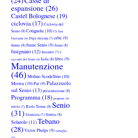
Casse di
(24)
espansione
(26)
Castel Bolognese
(19)
ciclovia
(17)
Ciclovia del
Cotignola
(10)
Senio
(8)
Cà San
erbe
(9)
Diga steccaia
(7)
Giovanni
(6)
fiume Senio
(9)
fiume
(8)
frana
(8)
fusignano
(12)
Incontro
(7)
I
libro
(9)
Isola
(8)
racconti del Senio
(6)
Manutenzione
(46)
Molino Scodellino
(10)
Palazzuolo
Mostra
(10)
Pai
(9)
sul Senio
(13)
presentazione
(8)
Programma
(18)
proposte
(6)
Senio
Riolo Terme
(8)
rinvio
(7)
(31)
Sintria
(8)
Sicurezza
(7)
Tebano
Solarolo
(11)
(28)
Victor Phelps
(9)
zattaglia
(6)