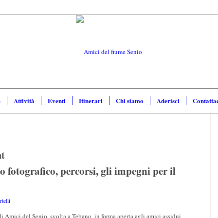
e
Attività
Eventi
Itinerari
Chi siamo
Aderisci
Contatta
nt
o fotografico, percorsi, gli impegni per il
telli
i Amici del Senio, svolta a Tebano, in forma aperta agli amici assidui