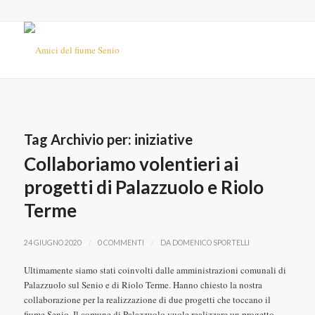
Tag Archivio per:
iniziative
Collaboriamo volentieri ai
progetti di Palazzuolo e Riolo
Terme
/
/
24 GIUGNO 2020
0 COMMENTI
DA
DOMENICO SPORTELLI
Ultimamente siamo stati coinvolti dalle amministrazioni comunali di
Palazzuolo sul Senio e di Riolo Terme. Hanno chiesto la nostra
collaborazione per la realizzazione di due progetti che toccano il
fiume Senio. Il comune di Palazzuolo vuole realizzare un progetto