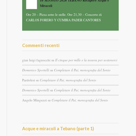
10 AGOSTO 2026 TEBANO Recupero Acque e
Miracoli
Ore 20 – Pizza sotto le stelle. Ore 21,30 – Concerto di
CARLOS FORERO Y CUMBIA PADER CANTORES
Commenti recenti
gian luigi fagnocchi
su
Il cinque per mille e la tessera per sostenerci
Domenico Sportelli
su
Completare il Pai, monografia del Senio
Pardolesi
su
Completare il Pai, monografia del Senio
Domenico Sportelli
su
Completare il Pai, monografia del Senio
Angelo Minguzzi
su
Completare il Pai, monografia del Senio
Acque e miracoli a Tebano (parte 1)