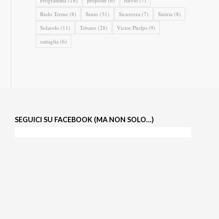
Programma
(18)
proposte
(6)
rinvio
(7)
Riolo Terme
(8)
Senio
(31)
Sicurezza
(7)
Sintria
(8)
Solarolo
(11)
Tebano
(28)
Victor Phelps
(9)
zattaglia
(6)
SEGUICI SU FACEBOOK (MA NON SOLO…)