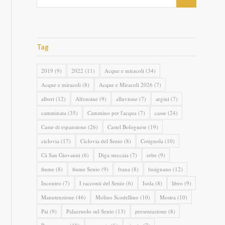
Tag
2019
(9)
2022
(11)
Acque e miracoli
(34)
Acque e miracoli
(8)
Acque e Miracoli 2026
(7)
alberi
(12)
Alfonsine
(9)
alluvione
(7)
argini
(7)
camminata
(35)
Cammino per l'acqua
(7)
casse
(24)
Casse di espansione
(26)
Castel Bolognese
(19)
ciclovia
(17)
Ciclovia del Senio
(8)
Cotignola
(10)
Cà San Giovanni
(6)
Diga steccaia
(7)
erbe
(9)
fiume
(8)
fiume Senio
(9)
frana
(8)
fusignano
(12)
Incontro
(7)
I racconti del Senio
(6)
Isola
(8)
libro
(9)
Manutenzione
(46)
Molino Scodellino
(10)
Mostra
(10)
Pai
(9)
Palazzuolo sul Senio
(13)
presentazione
(8)