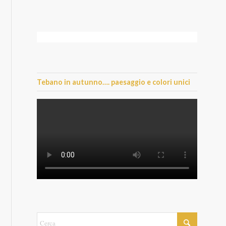
Tebano in autunno…. paesaggio e colori unici