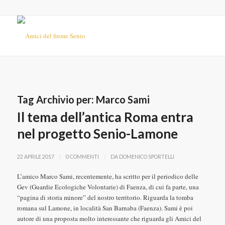
Tag Archivio per:
Marco Sami
Il tema dell’antica Roma entra
nel progetto Senio-Lamone
/
/
22 APRILE 2017
0 COMMENTI
DA
DOMENICO SPORTELLI
L’amico Marco Sami, recentemente, ha scritto per il periodico delle
Gev (Guardie Ecologiche Volontarie) di Faenza, di cui fa parte, una
“pagina di storia minore” del nostro territorio. Riguarda la tomba
romana sul Lamone, in località San Barnaba (Faenza). Sami è poi
autore di una proposta molto interessante che riguarda gli Amici del