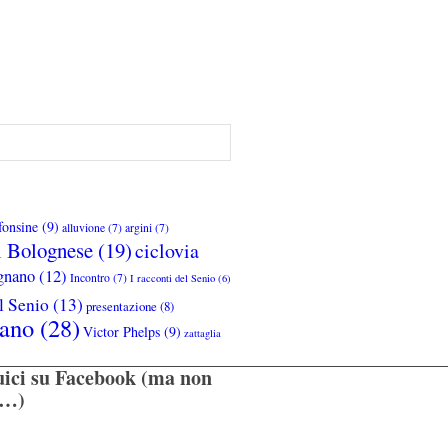
fonsine
(9)
alluvione
(7)
argini
(7)
l Bolognese
(19)
ciclovia
gnano
(12)
Incontro
(7)
I racconti del Senio
(6)
l Senio
(13)
presentazione
(8)
ano
(28)
Victor Phelps
(9)
zattaglia
uici su Facebook (ma non
o…)