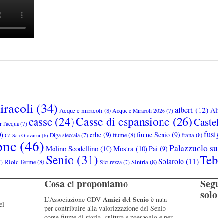
racoli
(34)
alberi
(12)
Al
Acque e miracoli
(8)
Acque e Miracoli 2026
(7)
Casse di espansione
(26)
casse
(24)
Caste
 l'acqua
(7)
fusi
)
erbe
(9)
fiume Senio
(9)
fiume
(8)
frana
(8)
Diga steccaia
(7)
Cà San Giovanni
(6)
one
(46)
Palazzuolo su
Molino Scodellino
(10)
Mostra
(10)
Pai
(9)
Senio
(31)
Teb
Solarolo
(11)
Riolo Terme
(8)
Sintria
(8)
7)
Sicurezza
(7)
Cosa ci proponiamo
Seg
sol
Amici del Senio
L’Associazione ODV
è nata
el
per contribuire alla valorizzazione del Senio
come fiume di storia, cultura e paesaggio e per