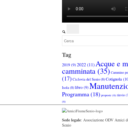
Tag
Acque e mi
2022
(11)
2019
(9)
camminata
(35)
Cammino per
(17)
Cotignola
(10
Ciclovia del Senio
(8)
Manutenzi
libro
(9)
Isola
(8)
Programma
(18)
rinvio
(
proposte
(6)
(6)
Sede legale
: Associazione ODV Amici d
Senio