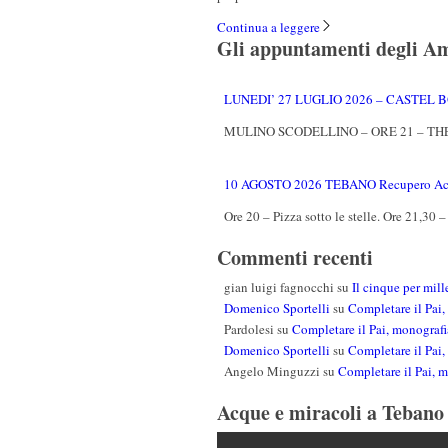
Continua a leggere
Gli appuntamenti degli Am
LUNEDI’ 27 LUGLIO 2026 – CASTEL
MULINO SCODELLINO – ORE 21 – TH
10 AGOSTO 2026 TEBANO Recupero Acq
Ore 20 – Pizza sotto le stelle. Ore 
Commenti recenti
gian luigi fagnocchi
su
Il cinque per mille
Domenico Sportelli
su
Completare il Pai,
Pardolesi
su
Completare il Pai, monografi
Domenico Sportelli
su
Completare il Pai,
Angelo Minguzzi
su
Completare il Pai, 
Acque e miracoli a Tebano 