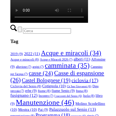
Tag
Acque e miracoli
(34)
2022
(11)
2019
(9)
alberi
(11)
Alfonsine
Acque e miracoli
(8)
Acque e Miracoli 2026
(7)
camminata
(35)
(9)
alluvione
(7)
argini
(7)
Cammino
casse
(24)
Casse di espansione
per l'acqua
(7)
(26)
Castel Bolognese
(19)
ciclovia
(17)
Cotignola
(10)
Ciclovia del Senio
(8)
Diga
Cà San Giovanni
(6)
erbe
(9)
fiume Senio
(9)
fiume
(8)
frana
(8)
steccaia
(7)
fusignano
(12)
libro
Isola
(8)
Incontro
(7)
I racconti del Senio
(6)
Manutenzione
(46)
(9)
Molino Scodellino
Palazzuolo sul Senio
(13)
(10)
Mostra
(10)
Pai
(9)
Programma
(18)
presentazione
(8)
rinvio
(7)
proposte
(6)