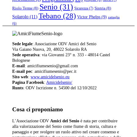
Senio
(31)
Riolo Terme
(8)
Sintria
(8)
Sicurezza
(7)
Tebano
(28)
Solarolo
(11)
Victor Phelps
(9)
zattaglia
(6)
Sede legale
: Associazione ODV Amici del Senio
Via Gaiano Nuova, 20, 48022 Solarolo RA
Sede operativa
: via Giovanni 23° n. 333 - 48014 Castel
Bolognese
E-mail
: amicifiumesenio@gmail.com
E-mail pec
: amicifiumesenio@pec.it
Sito web
:
www.amicidelsenio.eu
Pagina Facebook
:
Amicidelsenio/
Runts
: ODV Iscrizione n. 54500 del 12/10/2022
Cosa ci proponiamo
L’Associazione ODV
Amici del Senio
è nata per contribuire
alla valorizzazione del Senio come fiume di storia, cultura e
paesaggio e per svolgere un ruolo attivo nel creare consenso e