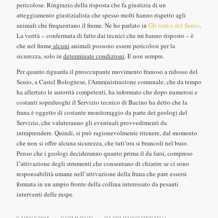
pericolose. Ringrazio della risposta che fa giustizia di un
atteggiamento giustizialista che spesso molti hanno rispetto agli
animali che frequentano il fiume. Ne ho parlato in
Gli istrici del Senio
.
La verità – confermata di fatto dai tecnici che mi hanno risposto – è
che nel fiume
alcuni
animali possono essere pericolosi per la
sicurezza, solo in
determinate condizioni
. E non sempre.
Per quanto riguarda il preoccupante movimento franoso a ridosso del
Senio, a Castel Bolognese, l’Amministrazione comunale, che da tempo
ha allertato le autorità competenti, ha informato che dopo numerosi e
costanti sopraluoghi il Servizio tecnico di Bacino ha detto che la
frana è oggetto di costante monitoraggio da parte dei geologi del
Servizio, che valuteranno gli eventuali provvedimenti da
intraprendere. Quindi, si può ragionevolmente ritenere, dal momento
che non si offre alcuna sicurezza, che tutt’ora si brancoli nel buio.
Penso che i geologi decideranno quanto prima il da farsi, compreso
l’attivazione degli strumenti che consentano di chiarire se ci sono
responsabilità umane nell’attivazione della frana che pare essersi
formata in un ampio fronte della collina interessato da pesanti
interventi delle ruspe.