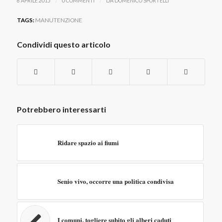
/
/
8 APRILE 2015
0 COMMENTI
DA
DOMENICO SPORTELLI
TAGS:
MANUTENZIONE
Condividi questo articolo
Potrebbero interessarti
Ridare spazio ai fiumi
Senio vivo, occorre una politica condivisa
I comuni, togliere subito gli alberi caduti