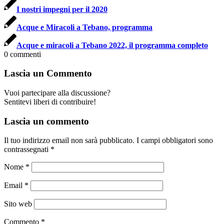
I nostri impegni per il 2020
Acque e Miracoli a Tebano, programma
Acque e miracoli a Tebano 2022, il programma completo
0
commenti
Lascia un Commento
Vuoi partecipare alla discussione?
Sentitevi liberi di contribuire!
Lascia un commento
Il tuo indirizzo email non sarà pubblicato.
I campi obbligatori sono
contrassegnati
*
Nome
*
Email
*
Sito web
Commento
*