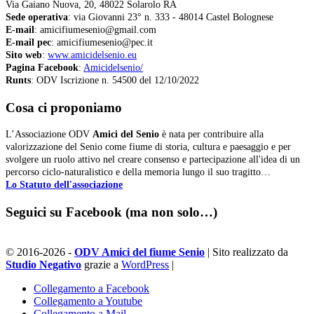
Via Gaiano Nuova, 20, 48022 Solarolo RA
Sede operativa
: via Giovanni 23° n. 333 - 48014 Castel Bolognese
E-mail
: amicifiumesenio@gmail.com
E-mail pec
: amicifiumesenio@pec.it
Sito web
:
www.amicidelsenio.eu
Pagina Facebook
:
Amicidelsenio/
Runts
: ODV Iscrizione n. 54500 del 12/10/2022
Cosa ci proponiamo
L’Associazione ODV
Amici del Senio
è nata per contribuire alla
valorizzazione del Senio come fiume di storia, cultura e paesaggio e per
svolgere un ruolo attivo nel creare consenso e partecipazione all'idea di un
percorso ciclo-naturalistico e della memoria lungo il suo tragitto…
Lo Statuto dell'associazione
Seguici su Facebook (ma non solo…)
© 2016-2026 -
ODV Amici del fiume Senio
| Sito realizzato da
Studio Negativo
grazie a
WordPress
|
Collegamento a Facebook
Collegamento a Youtube
Collegamento a Mail