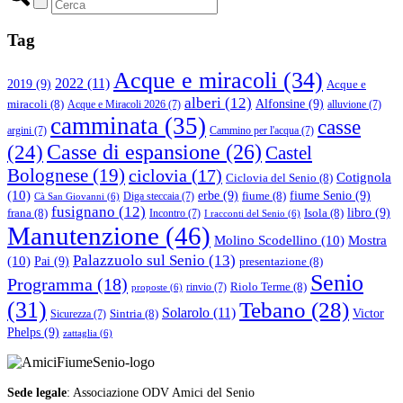
Tag
Acque e miracoli
(34)
2022
(11)
2019
(9)
Acque e
alberi
(12)
Alfonsine
(9)
miracoli
(8)
Acque e Miracoli 2026
(7)
alluvione
(7)
camminata
(35)
casse
argini
(7)
Cammino per l'acqua
(7)
(24)
Casse di espansione
(26)
Castel
Bolognese
(19)
ciclovia
(17)
Cotignola
Ciclovia del Senio
(8)
(10)
erbe
(9)
fiume Senio
(9)
fiume
(8)
Diga steccaia
(7)
Cà San Giovanni
(6)
fusignano
(12)
libro
(9)
frana
(8)
Isola
(8)
Incontro
(7)
I racconti del Senio
(6)
Manutenzione
(46)
Molino Scodellino
(10)
Mostra
Palazzuolo sul Senio
(13)
(10)
Pai
(9)
presentazione
(8)
Senio
Programma
(18)
Riolo Terme
(8)
rinvio
(7)
proposte
(6)
(31)
Tebano
(28)
Solarolo
(11)
Victor
Sintria
(8)
Sicurezza
(7)
Phelps
(9)
zattaglia
(6)
Sede legale
: Associazione ODV Amici del Senio