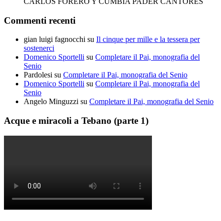
CARLOS FORERO Y CUMBIA PADER CANTORES
Commenti recenti
gian luigi fagnocchi
su
Il cinque per mille e la tessera per
sostenerci
Domenico Sportelli
su
Completare il Pai, monografia del
Senio
Pardolesi
su
Completare il Pai, monografia del Senio
Domenico Sportelli
su
Completare il Pai, monografia del
Senio
Angelo Minguzzi
su
Completare il Pai, monografia del Senio
Acque e miracoli a Tebano (parte 1)