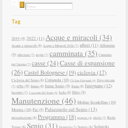
Tag
Acque e miracoli
(34)
2022
(11)
2019
(9)
alberi
(11)
Alfonsine
Acque e miracoli
(8)
Acque e Miracoli 2026
(7)
camminata
(35)
(9)
alluvione
(7)
argini
(7)
Cammino
Casse di espansione
casse
(24)
per l'acqua
(7)
(26)
Castel Bolognese
(19)
ciclovia
(17)
Cotignola
(10)
Ciclovia del Senio
(8)
Diga steccaia
Cà San Giovanni
(6)
fusignano
(12)
erbe
(9)
fiume Senio
(9)
fiume
(8)
frana
(8)
(7)
libro
(9)
Isola
(8)
Incontro
(7)
I racconti del Senio
(6)
Manutenzione
(46)
Molino Scodellino
(10)
Palazzuolo sul Senio
(13)
Mostra
(10)
Pai
(9)
Programma
(18)
presentazione
(8)
Riolo
rinvio
(7)
proposte
(6)
Senio
(31)
Solarolo
Terme
(8)
Sintria
(8)
Sicurezza
(7)