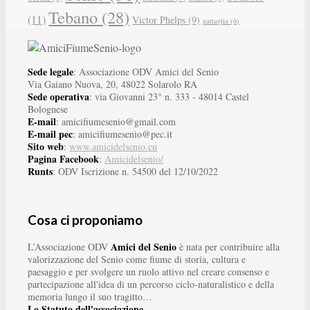
Tebano
(28)
(11)
Victor Phelps
(9)
zattaglia
(6)
Sede legale
: Associazione ODV Amici del Senio
Via Gaiano Nuova, 20, 48022 Solarolo RA
Sede operativa
: via Giovanni 23° n. 333 - 48014 Castel
Bolognese
E-mail
: amicifiumesenio@gmail.com
E-mail pec
: amicifiumesenio@pec.it
Sito web
:
www.amicidelsenio.eu
Pagina Facebook
:
Amicidelsenio/
Runts
: ODV Iscrizione n. 54500 del 12/10/2022
Cosa ci proponiamo
Amici del Senio
L’Associazione ODV
è nata per contribuire alla
valorizzazione del Senio come fiume di storia, cultura e
paesaggio e per svolgere un ruolo attivo nel creare consenso e
partecipazione all'idea di un percorso ciclo-naturalistico e della
memoria lungo il suo tragitto…
Lo Statuto dell'associazione