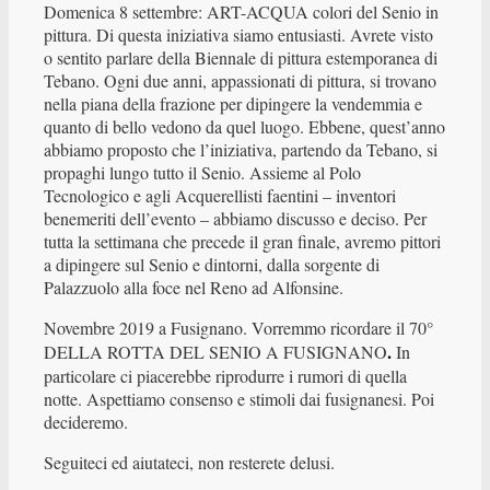
Domenica 8 settembre: ART-ACQUA colori del Senio in
pittura. Di questa iniziativa siamo entusiasti. Avrete visto
o sentito parlare della Biennale di pittura estemporanea di
Tebano. Ogni due anni, appassionati di pittura, si trovano
nella piana della frazione per dipingere la vendemmia e
quanto di bello vedono da quel luogo. Ebbene, quest’anno
abbiamo proposto che l’iniziativa, partendo da Tebano, si
propaghi lungo tutto il Senio. Assieme al Polo
Tecnologico e agli Acquerellisti faentini – inventori
benemeriti dell’evento – abbiamo discusso e deciso. Per
tutta la settimana che precede il gran finale, avremo pittori
a dipingere sul Senio e dintorni, dalla sorgente di
Palazzuolo alla foce nel Reno ad Alfonsine.
Novembre 2019 a Fusignano. Vorremmo ricordare il 70°
.
DELLA ROTTA DEL SENIO A FUSIGNANO
In
particolare ci piacerebbe riprodurre i rumori di quella
notte. Aspettiamo consenso e stimoli dai fusignanesi. Poi
decideremo.
Seguiteci ed aiutateci, non resterete delusi.