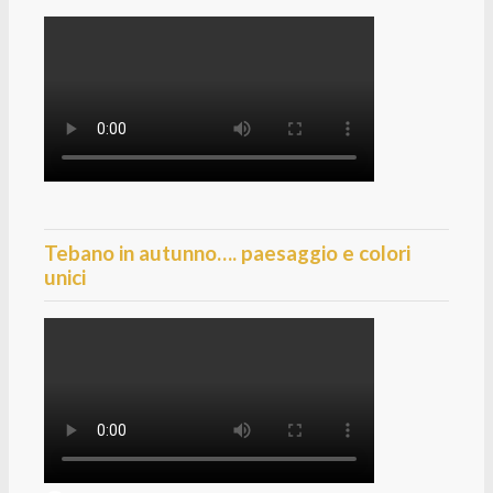
Tebano in autunno…. paesaggio e colori
unici