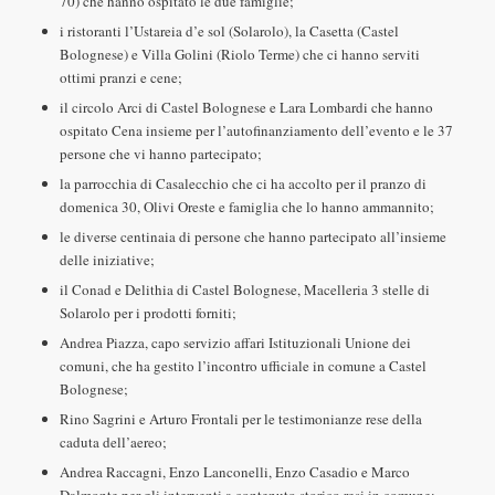
70) che hanno ospitato le due famiglie;
i ristoranti l’Ustareia d’e sol (Solarolo), la Casetta (Castel
Bolognese) e Villa Golini (Riolo Terme) che ci hanno serviti
ottimi pranzi e cene;
il circolo Arci di Castel Bolognese e Lara Lombardi che hanno
ospitato Cena insieme per l’autofinanziamento dell’evento e le 37
persone che vi hanno partecipato;
la parrocchia di Casalecchio che ci ha accolto per il pranzo di
domenica 30, Olivi Oreste e famiglia che lo hanno ammannito;
le diverse centinaia di persone che hanno partecipato all’insieme
delle iniziative;
il Conad e Delithia di Castel Bolognese, Macelleria 3 stelle di
Solarolo per i prodotti forniti;
Andrea Piazza, capo servizio affari Istituzionali Unione dei
comuni, che ha gestito l’incontro ufficiale in comune a Castel
Bolognese;
Rino Sagrini e Arturo Frontali per le testimonianze rese della
caduta dell’aereo;
Andrea Raccagni, Enzo Lanconelli, Enzo Casadio e Marco