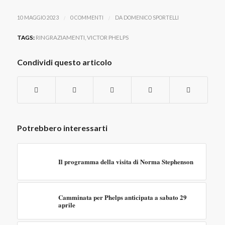
/
/
10 MAGGIO 2023
0 COMMENTI
DA
DOMENICO SPORTELLI
TAGS:
RINGRAZIAMENTI
,
VICTOR PHELPS
Condividi questo articolo
Potrebbero interessarti
Il programma della visita di Norma Stephenson
Camminata per Phelps anticipata a sabato 29
aprile