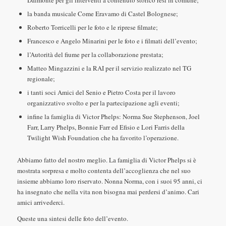
Dalmonte per gli interventi a contenuto storico resi in comune;
la banda musicale Come Eravamo di Castel Bolognese;
Roberto Torricelli per le foto e le riprese filmate;
Francesco e Angelo Minarini per le foto e i filmati dell’evento;
l’Autorità del fiume per la collaborazione prestata;
Matteo Mingazzini e la RAI per il servizio realizzato nel TG
regionale;
i tanti soci Amici del Senio e Pietro Costa per il lavoro
organizzativo svolto e per la partecipazione agli eventi;
infine la famiglia di Victor Phelps: Norma Sue Stephenson, Joel
Farr, Larry Phelps, Bonnie Farr ed Efisio e Lori Farris della
Twilight Wish Foundation che ha favorito l’operazione.
Abbiamo fatto del nostro meglio. La famiglia di Victor Phelps si è
mostrata sorpresa e molto contenta dell’accoglienza che nel suo
insieme abbiamo loro riservato. Nonna Norma, con i suoi 95 anni, ci
ha insegnato che nella vita non bisogna mai perdersi d’animo. Cari
amici arrivederci.
Queste una sintesi delle foto dell’evento.