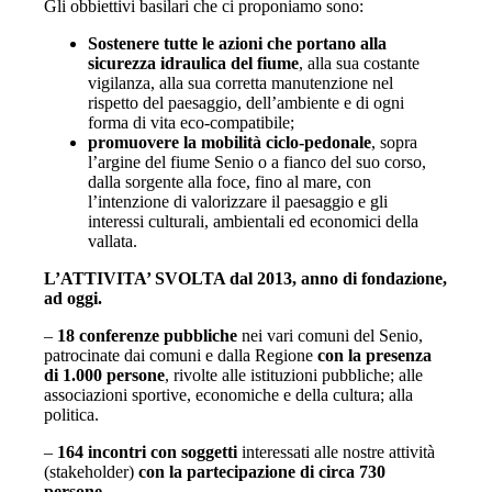
Gli obbiettivi basilari che ci proponiamo sono:
Sostenere tutte le azioni che portano alla
sicurezza idraulica del fiume
, alla sua costante
vigilanza, alla sua corretta manutenzione nel
rispetto del paesaggio, dell’ambiente e di ogni
forma di vita eco-compatibile;
promuovere la mobilità ciclo-pedonale
, sopra
l’argine del fiume Senio o a fianco del suo corso,
dalla sorgente alla foce, fino al mare, con
l’intenzione di valorizzare il paesaggio e gli
interessi culturali, ambientali ed economici della
vallata.
L’ATTIVITA’ SVOLTA dal 2013, anno di fondazione,
ad oggi.
–
18 conferenze pubbliche
nei vari comuni del Senio,
patrocinate dai comuni e dalla Regione
con la presenza
di 1.000 persone
, rivolte alle istituzioni pubbliche; alle
associazioni sportive, economiche e della cultura; alla
politica.
–
164 incontri con soggetti
interessati alle nostre attività
(stakeholder)
con la partecipazione di circa 730
persone
.