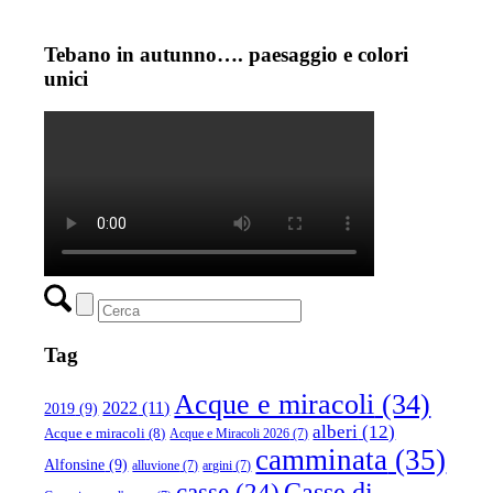
Tebano in autunno…. paesaggio e colori
unici
Tag
Acque e miracoli
(34)
2022
(11)
2019
(9)
alberi
(12)
Acque e miracoli
(8)
Acque e Miracoli 2026
(7)
camminata
(35)
Alfonsine
(9)
alluvione
(7)
argini
(7)
casse
(24)
Casse di