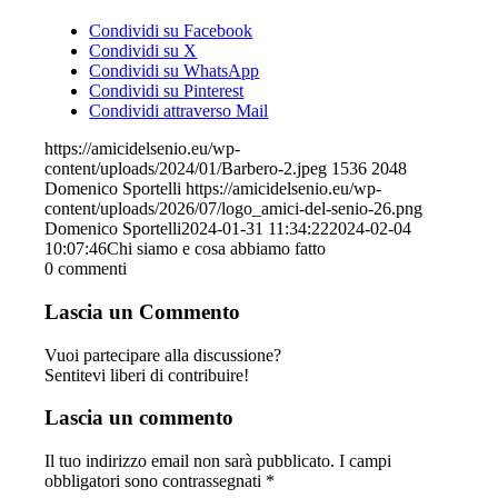
Condividi su Facebook
Condividi su X
Condividi su WhatsApp
Condividi su Pinterest
Condividi attraverso Mail
https://amicidelsenio.eu/wp-
content/uploads/2024/01/Barbero-2.jpeg
1536
2048
Domenico Sportelli
https://amicidelsenio.eu/wp-
content/uploads/2026/07/logo_amici-del-senio-26.png
Domenico Sportelli
2024-01-31 11:34:22
2024-02-04
10:07:46
Chi siamo e cosa abbiamo fatto
0
commenti
Lascia un Commento
Vuoi partecipare alla discussione?
Sentitevi liberi di contribuire!
Lascia un commento
Il tuo indirizzo email non sarà pubblicato.
I campi
obbligatori sono contrassegnati
*