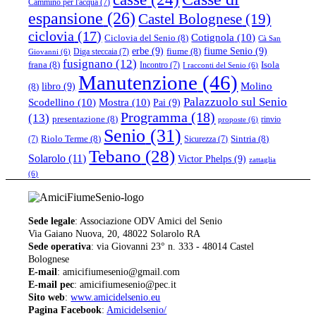
Cammino per l'acqua
(7)
espansione
(26)
Castel Bolognese
(19)
ciclovia
(17)
Cotignola
(10)
Ciclovia del Senio
(8)
Cà San
erbe
(9)
fiume Senio
(9)
fiume
(8)
Diga steccaia
(7)
Giovanni
(6)
fusignano
(12)
frana
(8)
Isola
Incontro
(7)
I racconti del Senio
(6)
Manutenzione
(46)
libro
(9)
Molino
(8)
Palazzuolo sul Senio
Scodellino
(10)
Mostra
(10)
Pai
(9)
Programma
(18)
(13)
presentazione
(8)
rinvio
proposte
(6)
Senio
(31)
Riolo Terme
(8)
Sintria
(8)
(7)
Sicurezza
(7)
Tebano
(28)
Solarolo
(11)
Victor Phelps
(9)
zattaglia
(6)
Sede legale
: Associazione ODV Amici del Senio
Via Gaiano Nuova, 20, 48022 Solarolo RA
Sede operativa
: via Giovanni 23° n. 333 - 48014 Castel
Bolognese
E-mail
: amicifiumesenio@gmail.com
E-mail pec
: amicifiumesenio@pec.it
Sito web
:
www.amicidelsenio.eu
Pagina Facebook
:
Amicidelsenio/