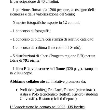
la partecipazione di 40 cittadini;
–
1
petizione, firmata da 1200 persone, a sostegno della
sicurezza e della valorizzazione del Senio;
–
5
mostre fotografiche esposte in
12
comuni;
–
1
concorso di fotografia;
–
1
concorso di pittura con stampa di relativo catalogo;
–
1
concorso di scrittura (I racconti del Senio);
–
5
distribuzioni di alberi (Progetto regione E/R) per un
totale di
791
piante;
–
1
libro
E la vita scorre sul fiume
(320 pag.), stampato
in
2.000
copie.
Abbiamo collaborato
ad iniziative promosse da
:
Podistica (buffet), Pro Loco Faenza (camminata),
Astra e Polo tecnologico (buffet), Ristoro (studenti
Università), Ristoro (ciclisti d’epoca).
L’Associazione ha contato nel 2023,
135 iscritti
.