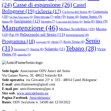
(24)
Casse di espansione
(26)
Castel
Bolognese
(19)
ciclovia
(17)
Cotignola
Ciclovia del Senio
(8)
(10)
erbe
(9)
fiume Senio
(9)
fiume
(8)
Diga steccaia
(7)
Cà San Giovanni
(6)
fusignano
(12)
libro
(9)
frana
(8)
Isola
(8)
Incontro
(7)
I racconti del Senio
(6)
Manutenzione
(46)
Molino Scodellino
(10)
Mostra
Palazzuolo sul Senio
(13)
(10)
Pai
(9)
presentazione
(8)
Senio
Programma
(18)
Riolo Terme
(8)
rinvio
(7)
proposte
(6)
(31)
Tebano
(28)
Solarolo
(11)
Victor
Sintria
(8)
Sicurezza
(7)
Phelps
(9)
zattaglia
(6)
Sede legale
: Associazione ODV Amici del Senio
Via Gaiano Nuova, 20, 48022 Solarolo RA
Sede operativa
: via Giovanni 23° n. 333 - 48014 Castel Bolognese
E-mail
: amicifiumesenio@gmail.com
E-mail pec
: amicifiumesenio@pec.it
Sito web
:
www.amicidelsenio.eu
Pagina Facebook
:
Amicidelsenio/
Runts
: ODV Iscrizione n. 54500 del 12/10/2022