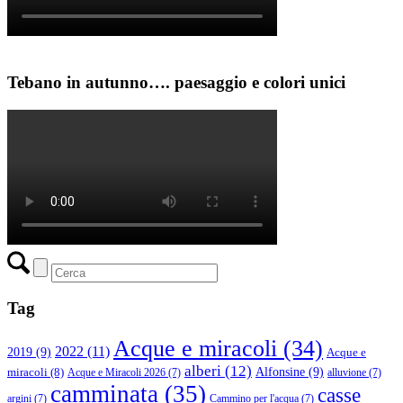
Tebano in autunno…. paesaggio e colori unici
Tag
Acque e miracoli
(34)
2022
(11)
2019
(9)
Acque e
alberi
(12)
Alfonsine
(9)
miracoli
(8)
Acque e Miracoli 2026
(7)
alluvione
(7)
camminata
(35)
casse
argini
(7)
Cammino per l'acqua
(7)