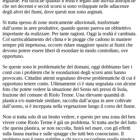
legname. Più difficile quando il tema è legato alle attività antropiche
che nei decenni e secoli scorsi si sono sviluppate nelle adiacenze
degli alvei dei fiumi, dove questi non sono arginati.
Si tratta spesso di zone storicamente alluvionali, trasformate
dall’uomo in aree produttive, quando questo pareva un obbiettivo
importante da realizzare. Per tante ragioni. Oggi la realtà è cambiata.
Col surriscaldamento del clima e le piogge che cadono in maniere
sempre più impetuosa, occorre ridare maggiore spazio ai fiumi che
devono potere essere liberi di esondare in modo controllato, ove
opportuno.
Se queste sono le problematiche del domani, oggi dobbiamo fare i
conti con i problemi che le esondazioni degli scorsi anni hanno
provocato. Cittadini attenti segnalano diverse problematiche di cui è
opportuno tenere conto. Ultimamente ci è stata segnalata con alcune
foto che potete vedere la situazione del Senio nei pressi di Isola,
frazione del comune di Riolo Terme. Una rilevante quantità di
plastica e/o materiale similare, raccolta dall’acqua in aree coltivate
dall’uomo, si è inceppata nella vegetazione lungo il corso del fiume.
Non si tratta solo di un brutto vedere, e questo per una zona del ben
vivere come Riolo Terme è già un problema. Si tratta anche del fatto
che questa plastica, se non raccolta, finirà nel mare, con gli effetti
sulla fauna marina e sulle spiagge che tutti ben conosciamo. Il
problema non è tanto stabilire a chi tocca raccogliere quella plastica,