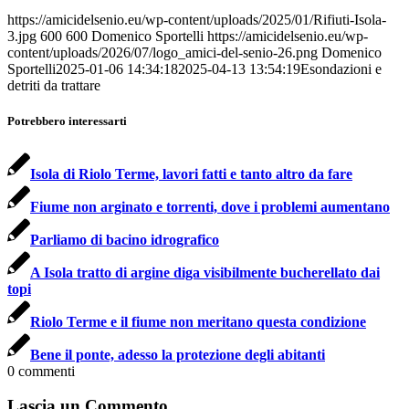
https://amicidelsenio.eu/wp-content/uploads/2025/01/Rifiuti-Isola-
3.jpg
600
600
Domenico Sportelli
https://amicidelsenio.eu/wp-
content/uploads/2026/07/logo_amici-del-senio-26.png
Domenico
Sportelli
2025-01-06 14:34:18
2025-04-13 13:54:19
Esondazioni e
detriti da trattare
Potrebbero interessarti
Isola di Riolo Terme, lavori fatti e tanto altro da fare
Fiume non arginato e torrenti, dove i problemi aumentano
Parliamo di bacino idrografico
A Isola tratto di argine diga visibilmente bucherellato dai
topi
Riolo Terme e il fiume non meritano questa condizione
Bene il ponte, adesso la protezione degli abitanti
0
commenti
Lascia un Commento