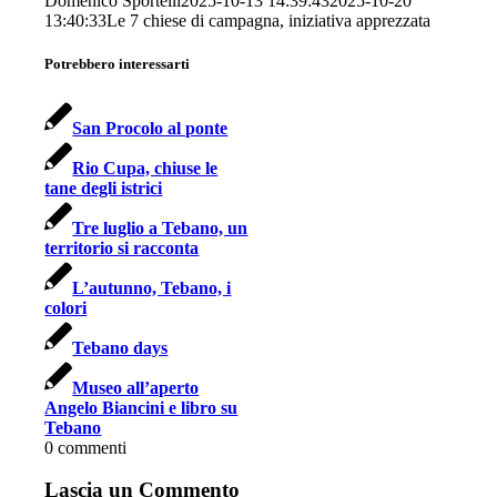
Domenico Sportelli
2025-10-13 14:39:43
2025-10-20
13:40:33
Le 7 chiese di campagna, iniziativa apprezzata
Potrebbero interessarti
San Procolo al ponte
Rio Cupa, chiuse le
tane degli istrici
Tre luglio a Tebano, un
territorio si racconta
L’autunno, Tebano, i
colori
Tebano days
Museo all’aperto
Angelo Biancini e libro su
Tebano
0
commenti
Lascia un Commento