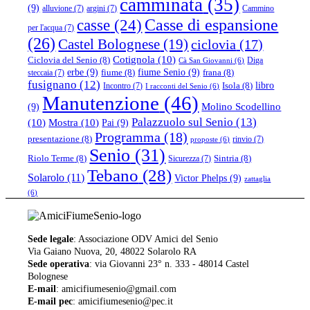
camminata
(35)
(9)
alluvione
(7)
argini
(7)
Cammino
casse
(24)
Casse di espansione
per l'acqua
(7)
(26)
Castel Bolognese
(19)
ciclovia
(17)
Cotignola
(10)
Ciclovia del Senio
(8)
Diga
Cà San Giovanni
(6)
erbe
(9)
fiume Senio
(9)
fiume
(8)
frana
(8)
steccaia
(7)
fusignano
(12)
libro
Isola
(8)
Incontro
(7)
I racconti del Senio
(6)
Manutenzione
(46)
(9)
Molino Scodellino
Palazzuolo sul Senio
(13)
(10)
Mostra
(10)
Pai
(9)
Programma
(18)
presentazione
(8)
rinvio
(7)
proposte
(6)
Senio
(31)
Riolo Terme
(8)
Sintria
(8)
Sicurezza
(7)
Tebano
(28)
Solarolo
(11)
Victor Phelps
(9)
zattaglia
(6)
Sede legale
: Associazione ODV Amici del Senio
Via Gaiano Nuova, 20, 48022 Solarolo RA
Sede operativa
: via Giovanni 23° n. 333 - 48014 Castel
Bolognese
E-mail
: amicifiumesenio@gmail.com
E-mail pec
: amicifiumesenio@pec.it