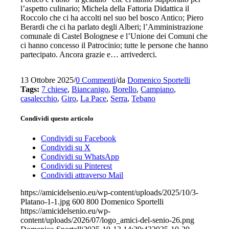
l’aspetto culinario; Michela della Fattoria Didattica il
Roccolo che ci ha accolti nel suo bel bosco Antico; Piero
Berardi che ci ha parlato degli Alberi; l’Amministrazione
comunale di Castel Bolognese e l’Unione dei Comuni che
ci hanno concesso il Patrocinio; tutte le persone che hanno
partecipato. Ancora grazie e… arrivederci.
13 Ottobre 2025
/
0 Commenti
/
da
Domenico Sportelli
Tags:
7 chiese
,
Biancanigo
,
Borello
,
Campiano
,
casalecchio
,
Giro
,
La Pace
,
Serra
,
Tebano
Condividi questo articolo
Condividi su Facebook
Condividi su X
Condividi su WhatsApp
Condividi su Pinterest
Condividi attraverso Mail
https://amicidelsenio.eu/wp-content/uploads/2025/10/3-
Platano-1-1.jpg
600
800
Domenico Sportelli
https://amicidelsenio.eu/wp-
content/uploads/2026/07/logo_amici-del-senio-26.png