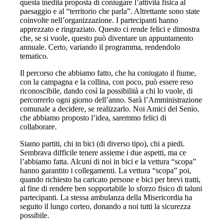
questa inedita proposta di coniugare l’attività fisica al
paesaggio e al “territorio che parla”. Altrettante sono state
coinvolte nell’organizzazione. I partecipanti hanno
apprezzato e ringraziato. Questo ci rende felici e dimostra
che, se si vuole, questo può diventare un appuntamento
annuale. Certo, variando il programma, rendendolo
tematico.
Il percorso che abbiamo fatto, che ha coniugato il fiume,
con la campagna e la collina, con poco, può essere reso
riconoscibile, dando così la possibilità a chi lo vuole, di
percorrerlo ogni giorno dell’anno. Sarà l’Amministrazione
comunale a decidere, se realizzarlo. Noi Amici del Senio,
che abbiamo proposto l’idea, saremmo felici di
collaborare.
Siamo partiti, chi in bici (di diverso tipo), chi a piedi.
Sembrava difficile tenere assieme i due aspetti, ma ce
l’abbiamo fatta. Alcuni di noi in bici e la vettura “scopa”
hanno garantito i collegamenti. La vettura “scopa” poi,
quando richiesto ha caricato persone e bici per brevi tratti,
al fine di rendere ben sopportabile lo sforzo fisico di taluni
partecipanti. La stessa ambulanza della Misericordia ha
seguito il lungo corteo, donando a noi tutti la sicurezza
possibile.