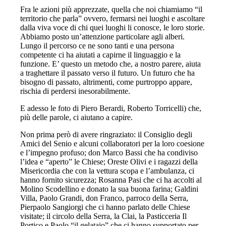
Fra le azioni più apprezzate, quella che noi chiamiamo “il
territorio che parla” ovvero, fermarsi nei luoghi e ascoltare
dalla viva voce di chi quei luoghi li conosce, le loro storie.
Abbiamo posto un’attenzione particolare agli alberi.
Lungo il percorso ce ne sono tanti e una persona
competente ci ha aiutati a capirne il linguaggio e la
funzione. E’ questo un metodo che, a nostro parere, aiuta
a traghettare il passato verso il futuro. Un futuro che ha
bisogno di passato, altrimenti, come purtroppo appare,
rischia di perdersi inesorabilmente.
E adesso le foto di Piero Berardi, Roberto Torricelli) che,
più delle parole, ci aiutano a capire.
Non prima però di avere ringraziato: il Consiglio degli
Amici del Senio e alcuni collaboratori per la loro coesione
e l’impegno profuso; don Marco Bassi che ha condiviso
l’idea e “aperto” le Chiese; Oreste Olivi e i ragazzi della
Misericordia che con la vettura scopa e l’ambulanza, ci
hanno fornito sicurezza; Rosanna Pasi che ci ha accolti al
Molino Scodellino e donato la sua buona farina; Galdini
Villa, Paolo Grandi, don Franco, parroco della Serra,
Pierpaolo Sangiorgi che ci hanno parlato delle Chiese
visitate; il circolo della Serra, la Clai, la Pasticceria Il
Portico e Paolo “il gelataio” che ci hanno supportato per