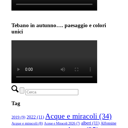
Tebano in autunno…. paesaggio e colori
unici
Tag
Acque e miracoli
(34)
2022
(11)
2019
(9)
alberi
(11)
Alfonsine
Acque e miracoli
(8)
Acque e Miracoli 2026
(7)