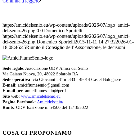
Continua a leggere
https://amicidelsenio.eu/wp-content/uploads/2026/07/logo_amici-
del-senio-26.png
0
0
Domenico Sportelli
https://amicidelsenio.eu/wp-content/uploads/2026/07/logo_amici-
del-senio-26.png
Domenico Sportelli
2015-11-11 14:27:32
2026-01-
18 08:46:45
Riunito il Consiglio dell’Associazione, le decisioni
Sede legale
: Associazione ODV Amici del Senio
Via Gaiano Nuova, 20, 48022 Solarolo RA
Sede operativa
: via Giovanni 23° n. 333 - 48014 Castel Bolognese
E-mail
: amicifiumesenio@gmail.com
E-mail pec
: amicifiumesenio@pec.it
Sito web
:
www.amicidelsenio.eu
Pagina Facebook
:
Amicidelsenio/
Runts
: ODV Iscrizione n. 54500 del 12/10/2022
COSA CI PROPONIAMO