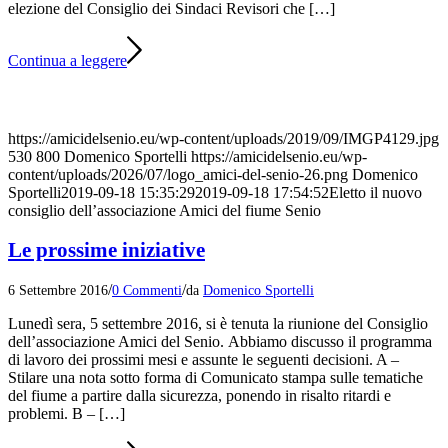
elezione del Consiglio dei Sindaci Revisori che […]
Continua a leggere
https://amicidelsenio.eu/wp-content/uploads/2019/09/IMGP4129.jpg
530
800
Domenico Sportelli
https://amicidelsenio.eu/wp-
content/uploads/2026/07/logo_amici-del-senio-26.png
Domenico
Sportelli
2019-09-18 15:35:29
2019-09-18 17:54:52
Eletto il nuovo
consiglio dell’associazione Amici del fiume Senio
Le prossime iniziative
/
/
6 Settembre 2016
0 Commenti
da
Domenico Sportelli
Lunedì sera, 5 settembre 2016, si è tenuta la riunione del Consiglio
dell’associazione Amici del Senio. Abbiamo discusso il programma
di lavoro dei prossimi mesi e assunte le seguenti decisioni. A –
Stilare una nota sotto forma di Comunicato stampa sulle tematiche
del fiume a partire dalla sicurezza, ponendo in risalto ritardi e
problemi. B – […]